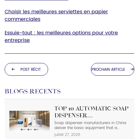
Choisir les meilleures serviettes en papier
commerciales
Essuie-tout : les meilleures options pour votre
entreprise
POST RÉCIT
PROCHAIN ARTICLE
BLOGS RÉCENTS
Top 10 Automatic Soap
Dispenser
Manufacturers in
Soap dispenser manufacturers in China
deliver the basic equipment that is
China
needed in modern commercial
juillet 27, 2026
bathrooms where hygiene stands first