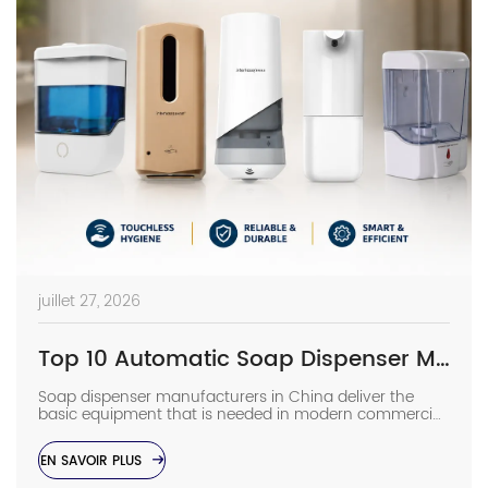
juillet 27, 2026
Top 10 Automatic Soap Dispenser Manufacturers in China
Soap dispenser manufacturers in China deliver the
basic equipment that is needed in modern commercial
bathrooms where hygiene stands first and foremost. In
places such as airports, even a failure of one sensor
EN SAVOIR PLUS
causes the soap to run out and makes the floor
slippery right away. The choice of suppliers depending