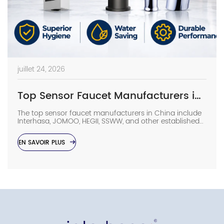
juillet 24, 2026
Top Sensor Faucet Manufacturers in China (2026 Update)
The top sensor faucet manufacturers in China include
Interhasa, JOMOO, HEGII, SSWW, and other established
sanitary ware suppliers with strong manufacturing
capabilities, OEM/ODM support, and commercial
EN SAVOIR PLUS
project experience. They provide sensor faucets for
hotels, hospitals, airports, offices, and other high-traffic
facilities. Choosing the right manufacturer requires
more than comparing prices. Buyers should evaluate
production capacity, […]