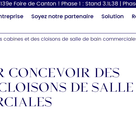
39e Foire de Canton ! Phase 1 : Stand 3.1L38 | Phas
ntreprise
Soyez notre partenaire
Solution
R
es cabines et des cloisons de salle de bain commerciale
r concevoir des
 cloisons de salle
Distributeur de
Sèche-cheveux
Tabl
papier
p
rciales