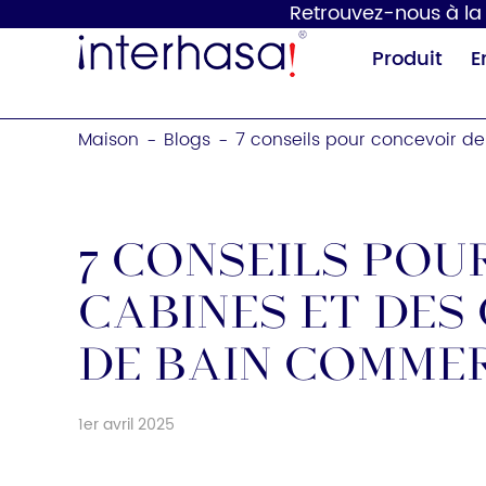
Retrouvez-nous à la 1
Produit
E
Maison
Blogs
7 conseils pour concevoir d
-
-
7 conseils pou
cabines et des
Sèche-mains
Distributeur de
savon
de bain comme
1er avril 2025