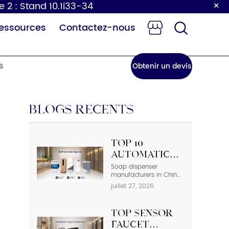
×
e 2 : Stand 10.1i33-34
essources
Contactez-nous
s
Obtenir un devis
BLOGS RÉCENTS
Top 10
e à langer
Robinet à
Automatic
our bébé
capteur
Soap
Soap dispenser
manufacturers in China
Dispenser
deliver the basic
juillet 27, 2026
Manufacturers
equipment that is
needed in modern
in China
commercial bathrooms
Top Sensor
where hygiene stands
first and foremost. In
Faucet