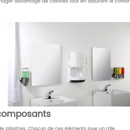
nager davantage de cabines tout en assurant le confor
s composants
e pilastres. Chacun de ces éléments joue un rôle