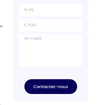
comparing prices.
Buyers should evaluate
production capacity,
[…]
er
Contactez-nous