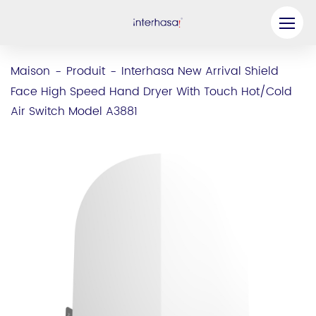
Produit
Maison
Produit
Interhasa New Arrival Shield
-
-
Face High Speed Hand Dryer With Touch Hot/Cold
Entreprise
Air Switch Model A3881
Soyez notre partenaire
Solution
Ressources
Contactez-nous