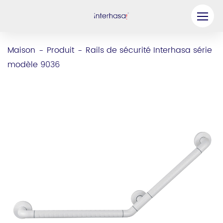
Produit
Maison
Produit
Rails de sécurité Interhasa série
-
-
modèle 9036
Entreprise
Soyez notre partenaire
Solution
Ressources
Contactez-nous