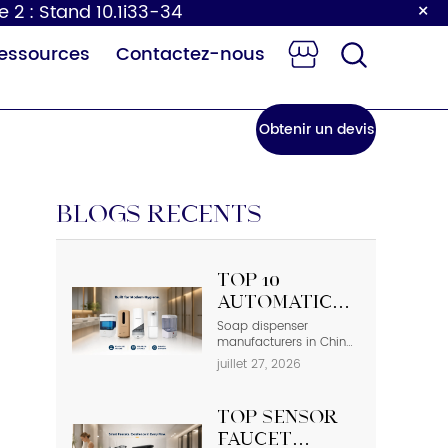
×
e 2 : Stand 10.1i33-34
essources
Contactez-nous
Obtenir un devis
BLOGS RÉCENTS
Top 10
e à langer
Robinet à
Automatic
our bébé
capteur
Soap
Soap dispenser
manufacturers in China
Dispenser
deliver the basic
juillet 27, 2026
Manufacturers
equipment that is
needed in modern
in China
commercial bathrooms
Top Sensor
where hygiene stands
first and foremost. In
Faucet