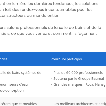
nt en lumière les dernières tendances, les solutions
 en fait des rendez-vous incontournables pour les
es constructeurs du monde entier.
Rail de sécurité
Catalogue
s salons professionnels de la salle de bains et de la
entiels, ce que vous verrez et comment ils façonnent
ories
Pourquoi participer
alle de bain, systèmes de
– Plus de 60 000 professionnels
– Soutenu par le Groupe Batimat
conomiseurs d’eau
– Grandes marques : Roca, Hansg
 éco-conception
n céramique et meubles
– Les meilleurs architectes et des