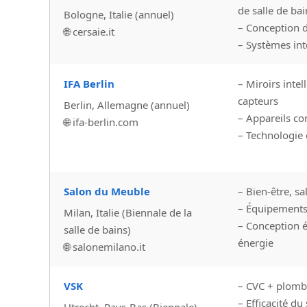
de salle de bai
Bologne, Italie (annuel)
– Conception 
🌐 cersaie.it
– Systèmes int
IFA Berlin
– Miroirs intell
capteurs
Berlin, Allemagne (annuel)
– Appareils co
🌐 ifa-berlin.com
– Technologie
Salon du Meuble
– Bien-être, sa
– Équipements
Milan, Italie (Biennale de la
– Conception 
salle de bains)
énergie
🌐 salonemilano.it
VSK
– CVC + plombe
– Efficacité d
Utrecht, Pays-Bas (Biennale)