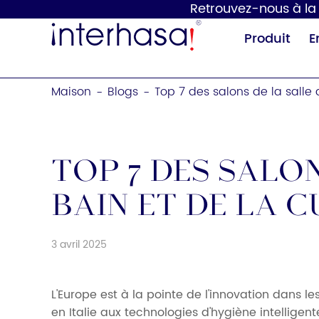
Retrouvez-nous à la 1
Produit
E
Maison
Blogs
Top 7 des salons de la salle 
-
-
Top 7 des salon
bain et de la c
Sèche-mains
Distributeur de
savon
3 avril 2025
L'Europe est à la pointe de l'innovation dans le
en Italie aux technologies d'hygiène intelligen