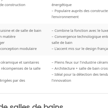
de construction
énergétique
– Populaire auprès des construct
l’environnement
uisine et de salle de bain
– Combine la fonction avec le lux
n matière
– Convergence technologique entr
ger
salle de bain
 conception modulaire
– L’accent mis sur le design frança
 céramique et sanitaires
– Pleins feux sur l’industrie cér
 récompenses de la salle
– Architecture + salle de bain cro
– Idéal pour la détection des tend
dirigées par des
l’innovation
de salles de bains