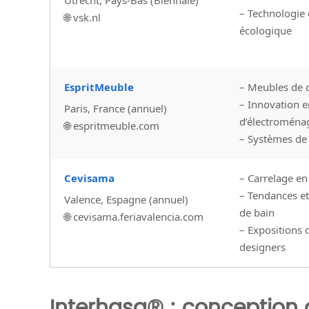
– Technologie 
🌐 vsk.nl
écologique
EspritMeuble
– Meubles de c
– Innovation e
Paris, France (annuel)
d’électroména
🌐 espritmeuble.com
– Systèmes de
Cevisama
– Carrelage en
– Tendances et
Valence, Espagne (annuel)
de bain
🌐 cevisama.feriavalencia.com
– Expositions 
designers
Interhasa® : conception 