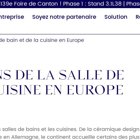
39e Foire de Canton ! Phase 1 : Stand 3.1L38 | Phas
ntreprise
Soyez notre partenaire
Solution
R
de bain et de la cuisine en Europe
s de la salle de
uisine en Europe
Distributeur de
Sèche-cheveux
Tabl
papier
p
s salles de bains et les cuisines. De la céramique design
te en Allemagne, le continent accueille certains des plus