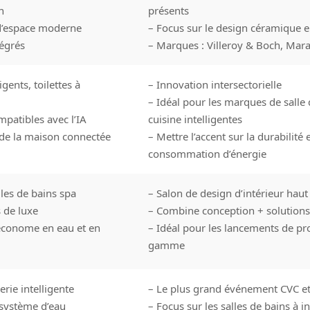
n
présents
d’espace moderne
– Focus sur le design céramique 
égrés
– Marques : Villeroy & Boch, Mara
igents, toilettes à
– Innovation intersectorielle
– Idéal pour les marques de salle 
mpatibles avec l’IA
cuisine intelligentes
 de la maison connectée
– Mettre l’accent sur la durabilité e
consommation d’énergie
lles de bains spa
– Salon de design d’intérieur ha
 de luxe
– Combine conception + solutions
économe en eau et en
– Idéal pour les lancements de pr
gamme
rie intelligente
– Le plus grand événement CVC e
u système d’eau
– Focus sur les salles de bains à i