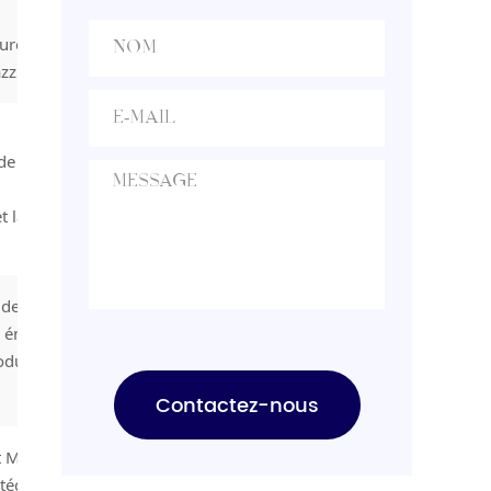
comparing prices.
Buyers should evaluate
européen
production capacity,
[…]
zzi
de bain et de
t la
ut de gamme
 énergétiques
oduits haut de
Contactez-nous
t MEP en Europe
ntégration