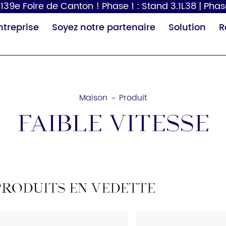
39e Foire de Canton ! Phase 1 : Stand 3.1L38 | Phas
ntreprise
Soyez notre partenaire
Solution
R
Maison
Produit
-
Faible vitesse
Distributeur de
Sèche-cheveux
Tabl
papier
p
PRODUITS EN VEDETTE