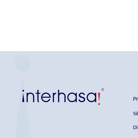
P
S
D