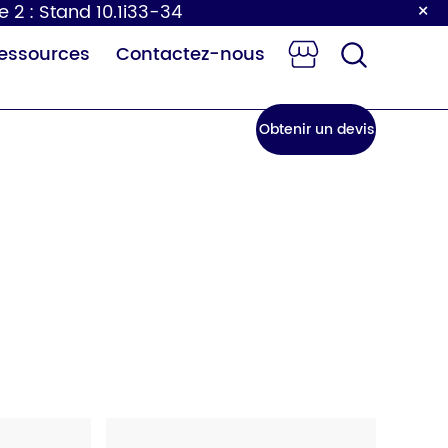
×
e 2 : Stand 10.1i33-34
essources
Contactez-nous
Obtenir un devis
e à langer
Robinet à
our bébé
capteur