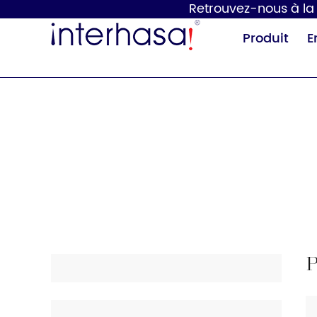
Retrouvez-nous à la 1
Produit
E
Sèche-mains
Distributeur de
savon