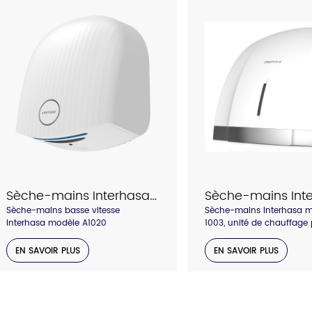
Rail de sécurité
Catalogue
Sèche-mains Interhasa modèle A1020
Sèche-mains basse vitesse
Sèche-mains Interhasa 
Interhasa modèle A1020
1003, unité de chauffage
de 1800 W, sèche vos ma
de l'air chaud constant, m
EN SAVOIR PLUS
EN SAVOIR PLUS
avec barre chromée décor
convient pour de nombreu
de bains commerciales. 
interrupteur marche/arrê
pour le changement d'été 