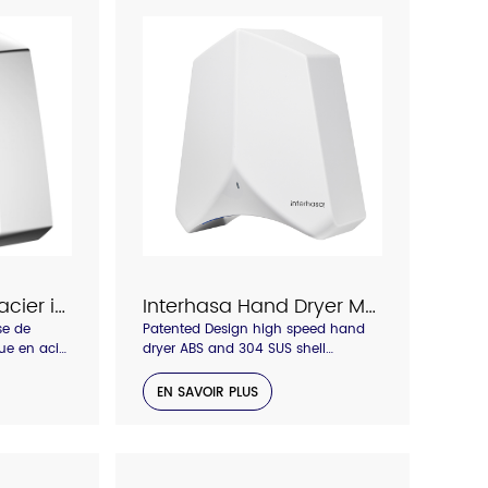
Sèche-mains en acier inoxydable Interhasa modèle 3897
Interhasa Hand Dryer Model 3890/3862
se de
Patented Design high speed hand
ue en acier
dryer ABS and 304 SUS shell
oncentrée
material , concentrated air outlet
nneau
with hepa air filter, anti-stolen
EN SAVOIR PLUS
backboard