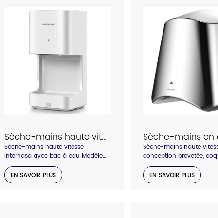
Rail de sécurité
Catalogue
Sèche-mains haute vitesse Interhasa avec bac à eau Modèle A3889
Sèche-mains haute vitesse
Sèche-mains haute vites
Interhasa avec bac à eau Modèle
conception brevetée, coq
A3889
inoxydable, sortie d'air c
avec filtre à air HEPA, pa
EN SAVOIR PLUS
EN SAVOIR PLUS
arrière anti-vol