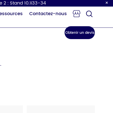
×
e 2 : Stand 10.1i33-34
essources
Contactez-nous
Obtenir un devis
r
e à langer
Robinet à
our bébé
capteur