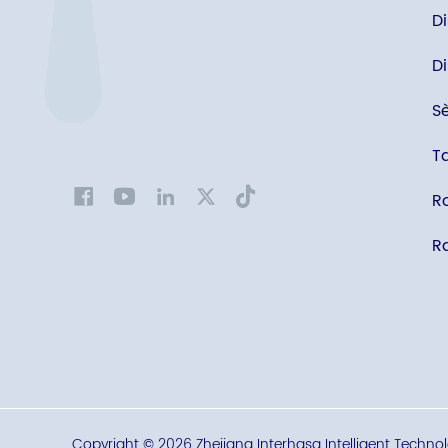
D
Di
S
T
R
Ra
Copyright © 2026 Zhejiang Interhasa Intelligent Technolo