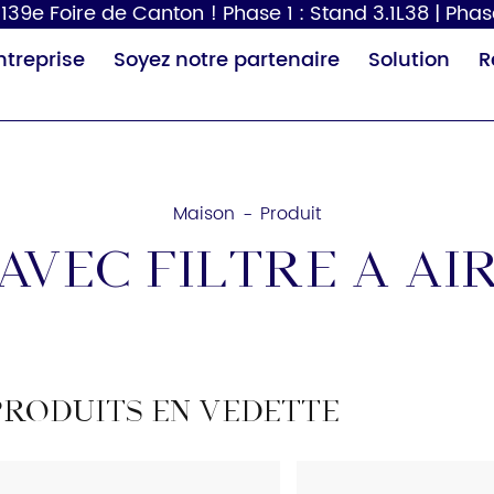
39e Foire de Canton ! Phase 1 : Stand 3.1L38 | Phas
ntreprise
Soyez notre partenaire
Solution
R
Maison
Produit
-
Avec filtre à ai
Distributeur de
Sèche-cheveux
Tabl
papier
p
PRODUITS EN VEDETTE