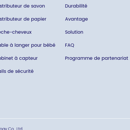
istributeur de savon
Durabilité
stributeur de papier
Avantage
èche-cheveux
Solution
able à langer pour bébé
FAQ
obinet à capteur
Programme de partenariat
ils de sécurité
gy Co., Ltd.