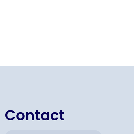
d'installation antivol, classe IPX-4,
lumière décorative bleue sur votre
main. sortie d'air de la grille, séchez
vos mains en moins de 10 secondes
Contact