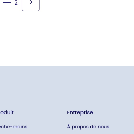
2
roduit
Entreprise
èche-mains
À propos de nous