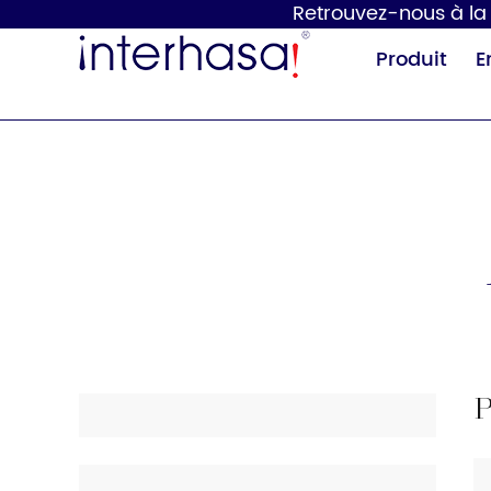
Retrouvez-nous à la 1
Produit
E
Sèche-mains
Distributeur de
savon