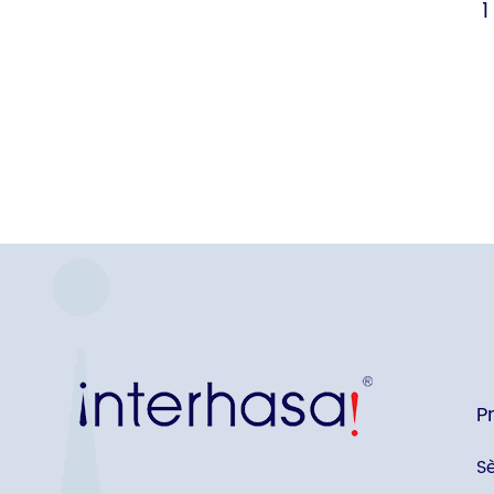
1
P
S