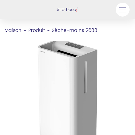
Produit
Maison
Produit
Sèche-mains 2688
-
-
Entreprise
Soyez notre partenaire
Solution
Ressources
Contactez-nous