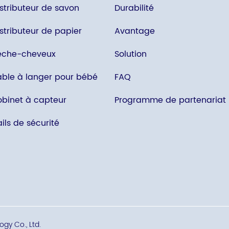
istributeur de savon
Durabilité
stributeur de papier
Avantage
èche-cheveux
Solution
able à langer pour bébé
FAQ
obinet à capteur
Programme de partenariat
ils de sécurité
gy Co., Ltd.