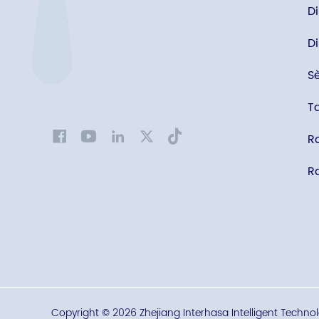
D
Di
S
T
R
Ra
Copyright © 2026 Zhejiang Interhasa Intelligent Technolo