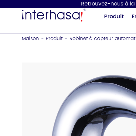
Retrouvez-nous à la 1
Produit
E
Maison
Produit
Robinet à capteur automat
-
-
Sèche-mains
Distributeur de
savon