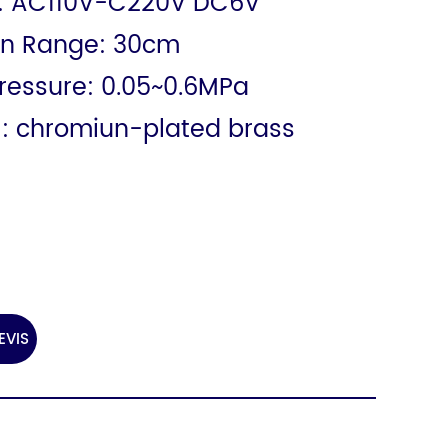
: AC110V-C220V DC6V
on Range: 30cm
ressure: 0.05~0.6MPa
l: chromiun-plated brass
EVIS