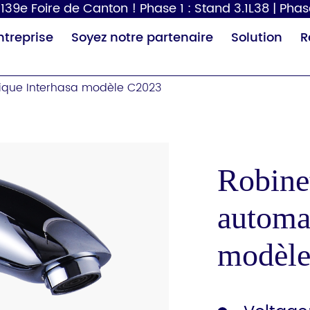
39e Foire de Canton ! Phase 1 : Stand 3.1L38 | Phas
ntreprise
Soyez notre partenaire
Solution
R
ique Interhasa modèle C2023
Robinet
automa
Distributeur de
Sèche-cheveux
Tabl
papier
p
modèl