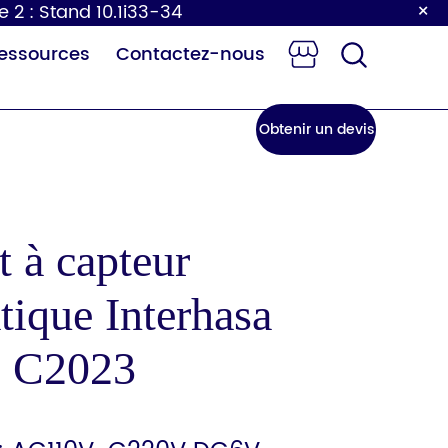
×
e 2 : Stand 10.1i33-34
essources
Contactez-nous
Obtenir un devis
 à capteur
tique Interhasa
e à langer
Robinet à
our bébé
capteur
e C2023