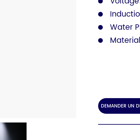
Voltage
Inducti
Rail de sécurité
Catalogue
Water P
Materia
DEMANDER UN D