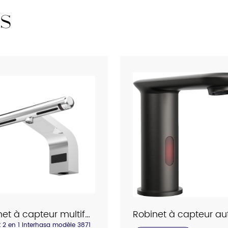
S
Robinet à capteur multifonction 2 en 1 Interhasa pour séchage et lavage des mains, modèle 3871
 2 en 1 Interhasa modèle 3871