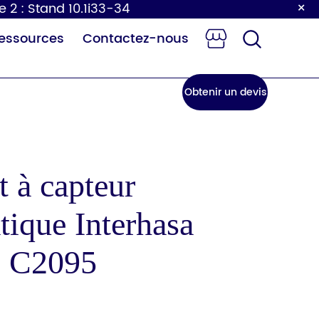
×
e 2 : Stand 10.1i33-34
essources
Contactez-nous
Obtenir un devis
 à capteur
tique Interhasa
e à langer
Robinet à
our bébé
capteur
e C2095