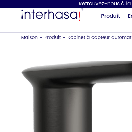
Retrouvez-nous à la 1
Produit
E
Maison
Produit
Robinet à capteur automat
-
-
Sèche-mains
Distributeur de
savon