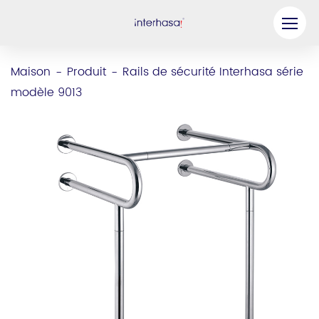
Produit
Maison
Produit
Rails de sécurité Interhasa série
-
-
modèle 9013
Entreprise
Soyez notre partenaire
Solution
Ressources
Contactez-nous