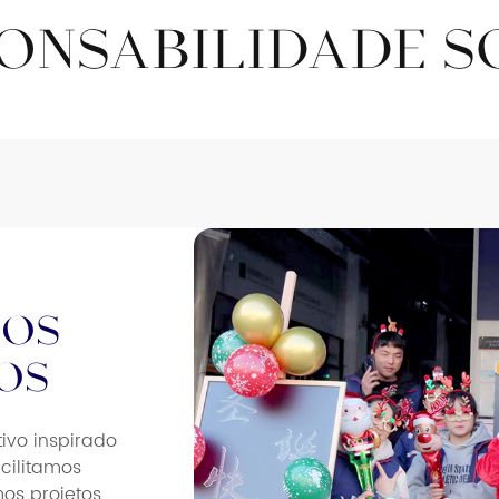
ONSABILIDADE S
dos
os
ivo inspirado
acilitamos
mos projetos