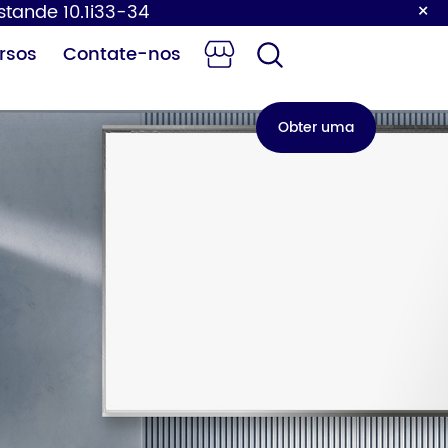
×
Estande 10.1i33-34
rsos
Contate-nos
Obter uma
cotação
ocador de
Torneira com
ldas para
sensor
bebês