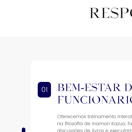
RESP
Bem-estar 
01
funcionári
Oferecemos treinamento interat
na filosofia de Inamori Kazuo, f
discussões de livros e executa