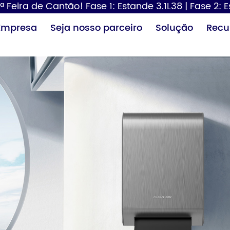
ª Feira de Cantão! Fase 1: Estande 3.1L38 | Fase 2: 
Empresa
Seja nosso parceiro
Solução
Recu
Dispensador de
Secador de
Tr
papel
cabelo
fra