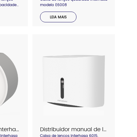
pacidade
modelo E6008
LEIA MAIS
Caixa de lenços Interhasa modelo E51023
Distribuidor manual de lenços Interhasa modelo E6015
Interhasa
Caixa de lenços Interhasa 6015,