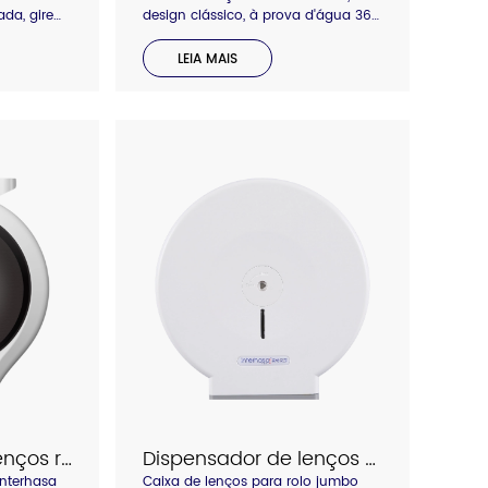
da, gire
design clássico, à prova d'água 360,
have extra,
desbloqueio por pressão ou chave,
der a
várias cores para combinar com o
LEIA MAIS
erior pode
estilo de design do seu banheiro.
 itens
Janela transparente para verificar o
a mão.
volume de papel residual. Grande
her. Também
capacidade, sem necessidade de
ente e
reabastecer o papel com
frequência.
Dispensador de lenços redondos Interhasa E51021
Dispensador de lenços de papel Interhasa Roll E51018
Interhasa
Caixa de lenços para rolo jumbo