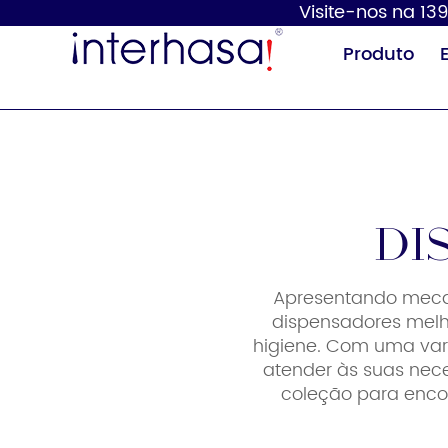
Visite-nos na 139
Produto
Di
Apresentando meca
Secador de
Dispensador de
dispensadores mel
mãos
sabão
higiene. Com uma vari
atender às suas nece
coleção para enco