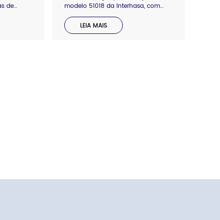
as de
modelo 51018 da Interhasa, com
teleira
largura específica menor que 9,5,
escolha,
diâmetro do núcleo maior que 7,5,
LEIA MAIS
diâmetro do rolo menor que 24 cm,
ro do
supercatalisação de até 10 kg,
ser
chave central para abrir e fechar,
anhos.
janela transparente para verificação
de resíduos de papel, antirrespingos
de água.