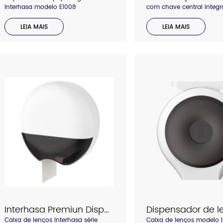
Interhasa modelo E1008
com chave central integra
para abrir e fechar, sem c
sem se preocupar em per
LEIA MAIS
LEIA MAIS
chave. A parte plana sup
segurar o celular e outros
pequenos para soltar su
Várias cores para escol
temos enrolador transpar
opaco para escolher.
Interhasa Premiun Dispensador de lenços E51020
Caixa de lenços Interhasa série
Caixa de lenços modelo 