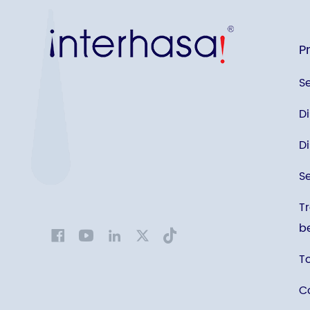
P
S
D
D
S
T
b
T
C