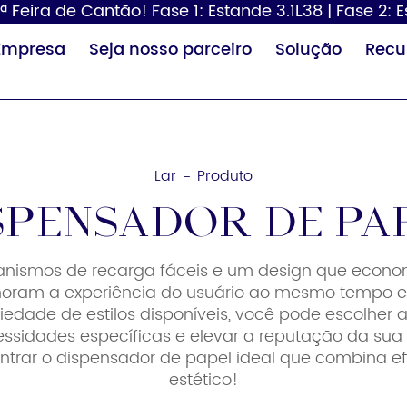
ª Feira de Cantão! Fase 1: Estande 3.1L38 | Fase 2: 
Empresa
Seja nosso parceiro
Solução
Recu
Lar
Produto
-
spensador de pa
nismos de recarga fáceis e um design que econom
Dispensador de
Secador de
Tr
horam a experiência do usuário ao mesmo tempo
papel
cabelo
fra
edade de estilos disponíveis, você pode escolher a
ssidades específicas e elevar a reputação da sua
ntrar o dispensador de papel ideal que combina ef
estético!