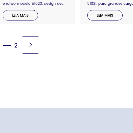
endiwo modelo 51020, design de
51021, para grandes carg
duas cores, núcleo central com
lenços redondos, com pra
parte elástica para ajustar a
superior disponível para 
LEIA MAIS
LEIA MAIS
umidade ao puxar o lenço, evitar
várias cores podem ser
excesso de velocidade e reduzir o
personalizadas. O diâmet
desperdício de lenços. Insira um
núcleo de plástico pode 
gradiente para instalação
alternado entre dois tam
conveniente.
2