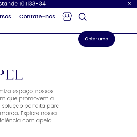
×
Estande 10.1i33-34
rsos
Contate-nos
Obter uma
cotação
pel
iza espaço, nossos
ocador de
Torneira com
 em que promovem a
ldas para
sensor
 solução perfeita para
bebês
 marca. Explore nossa
iciência com apelo