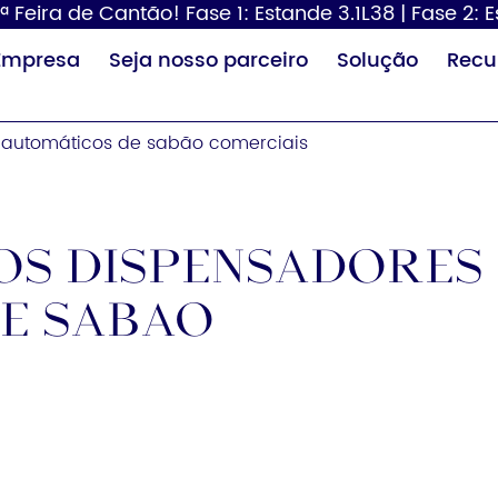
ª Feira de Cantão! Fase 1: Estande 3.1L38 | Fase 2: 
Empresa
Seja nosso parceiro
Solução
Recu
s automáticos de sabão comerciais
dos dispensadores
e sabão
Dispensador de
Secador de
Tr
papel
cabelo
fra