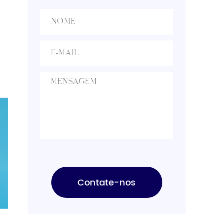
comparing prices.
Buyers should evaluate
production capacity,
[…]
Contate-nos