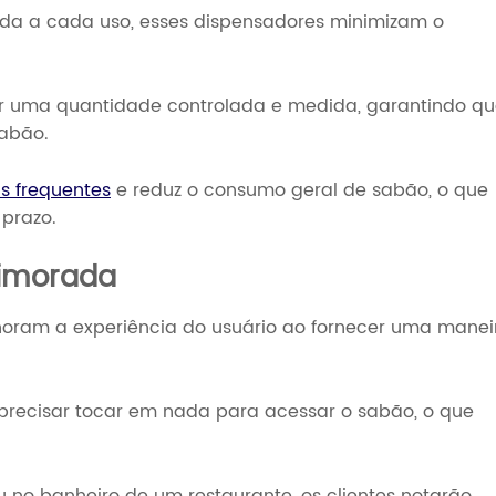
da a cada uso, esses dispensadores minimizam o
ar uma quantidade controlada e medida, garantindo q
sabão.
s frequentes
e reduz o consumo geral de sabão, o que
 prazo.
rimorada
oram a experiência do usuário ao fornecer uma manei
precisar tocar em nada para acessar o sabão, o que
no banheiro de um restaurante, os clientes notarão