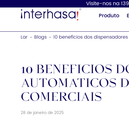
Visite-nos na 139
Produto
Lar
Blogs
10 benefícios dos dispensadore
-
-
10 benefícios 
automáticos d
Secador de
Dispensador de
mãos
sabão
comerciais
28 de janeiro de 2025