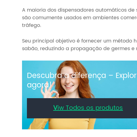
A maioria dos dispensadores automáticos de s
são comumente usados em ambientes comerciai
tráfego.
Seu principal objetivo é fornecer um método 
sabão, reduzindo a propagação de germes e 
Descubra a diferença – Explo
agora!
V
iw Todos os produtos