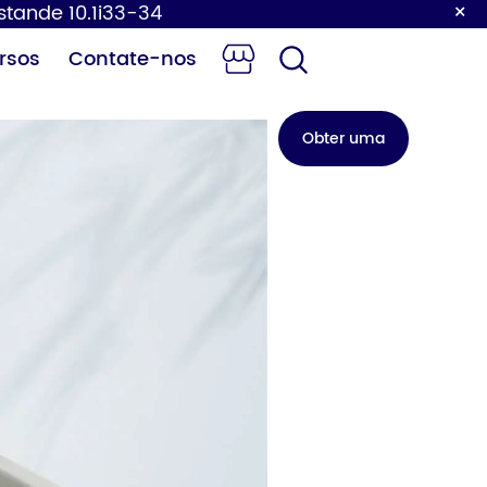
×
Estande 10.1i33-34
rsos
Contate-nos
Obter uma
cotação
ocador de
Torneira com
ldas para
sensor
bebês