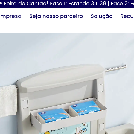
ª Feira de Cantão! Fase 1: Estande 3.1L38 | Fase 2: 
Empresa
Seja nosso parceiro
Solução
Recu
Dispensador de
Secador de
Tr
papel
cabelo
fra