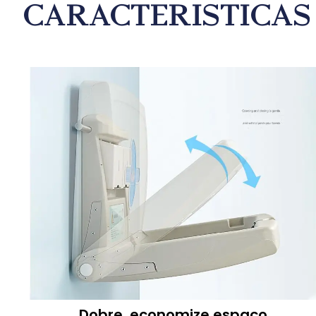
Características 
Dobre, economize espaço