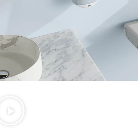
Trocador de
fraldas