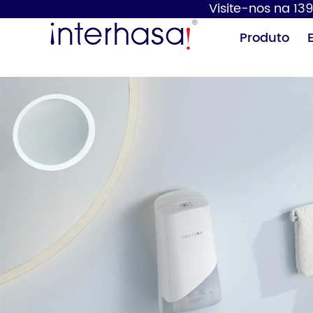
Visite-nos na 139
Produto
Secador de
Dispensador de
mãos
sabão