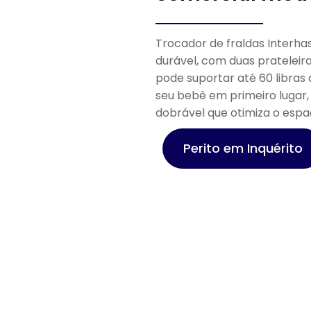
Trocador de fraldas Interhas
ara
durável, com duas pratelei
pode suportar até 60 libra
lico
seu bebê em primeiro lugar, 
dobrável que otimiza o espa
sa para
Perito em Inquérito
do na segurança
téis,