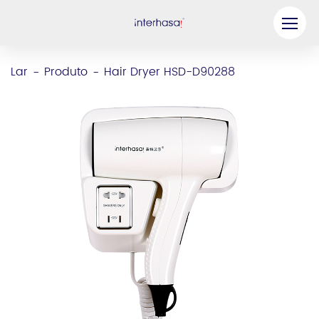
Produto
Lar
Produto
Hair Dryer HSD-D90288
-
-
Empresa
Seja nosso parceiro
Solução
Recursos
Contate-nos