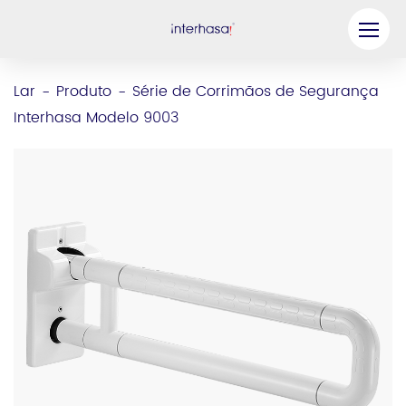
Produto
Lar
Produto
Série de Corrimãos de Segurança
-
-
Interhasa Modelo 9003
Empresa
Seja nosso parceiro
Solução
Recursos
Contate-nos