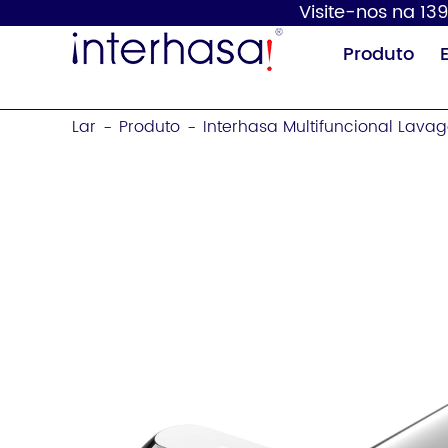
Visite-nos na 139
Produto
Lar
Produto
Interhasa Multifuncional Lav
-
-
Secador de
Dispensador de
mãos
sabão