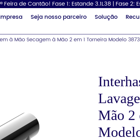
ª Feira de Cantão! Fase 1: Estande 3.1L38 | Fase 2: 
Empresa
Seja nosso parceiro
Solução
Recu
agem à Mão Secagem à Mão 2 em 1 Torneira Modelo 3873
Interha
Lavage
Dispensador de
Secador de
Tr
papel
cabelo
fra
Mão 2 
Model