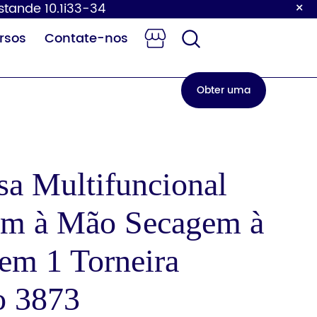
×
Estande 10.1i33-34
rsos
Contate-nos
Obter uma
cotação
sa Multifuncional
m à Mão Secagem à
ocador de
Torneira com
ldas para
sensor
bebês
em 1 Torneira
o 3873