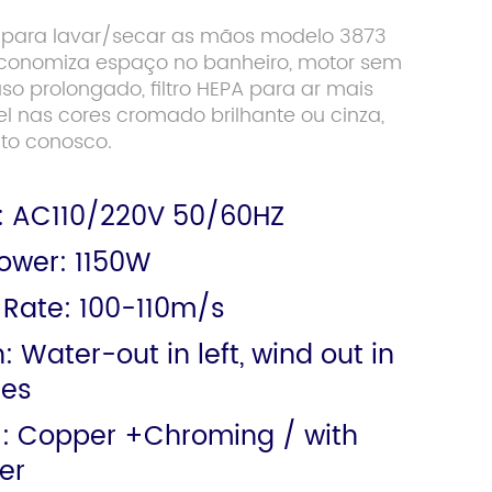
1 para lavar/secar as mãos modelo 3873
economiza espaço no banheiro, motor sem
so prolongado, filtro HEPA para ar mais
el nas cores cromado brilhante ou cinza,
to conosco.
: AC110/220V 50/60HZ
ower: 1150W
 Rate: 100-110m/s
: Water-out in left, wind out in
des
l: Copper +Chroming / with
ter