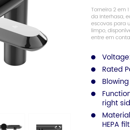
Torneira 2 em 
da Interhasa, 
Trilho de
Catálogo
escovas para u
segurança
limpo, disponív
entre em conta
Voltage
Rated P
Blowing
Function
right si
Materia
HEPA fil