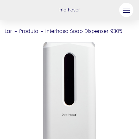
Produto
Lar
Produto
Interhasa Soap Dispenser 9305
-
-
Empresa
Seja nosso parceiro
Solução
Recursos
Contate-nos