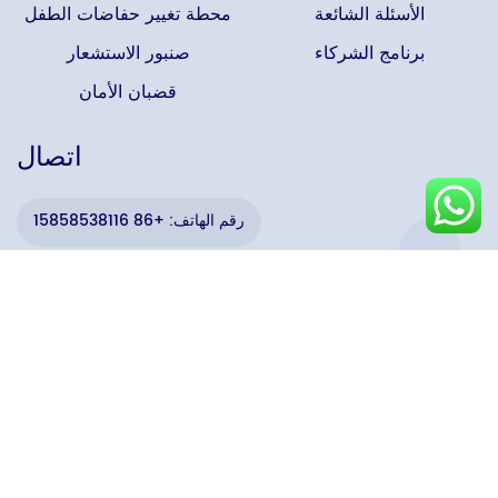
الأسئلة الشائعة
محطة تغيير حفاضات الطفل
برنامج الشركاء
صنبور الاستشعار
قضبان الأمان
اتصال
رقم الهاتف: +86 15858538116
Email：sales02@interhasa.com
العنوان: رقم 355، طريق فرع بينهاي الثاني عشر، منطقة التنمية
الاقتصادية والتكنولوجية، ونتشو، تشجيانغ، الصين
اتصل بنا