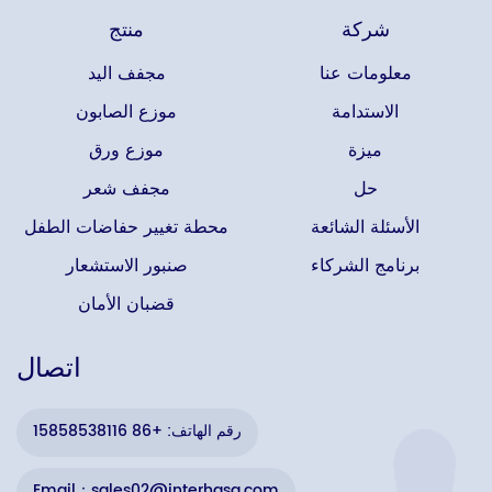
شركة
منتج
معلومات عنا
مجفف اليد
الاستدامة
موزع الصابون
ميزة
موزع ورق
حل
مجفف شعر
الأسئلة الشائعة
محطة تغيير حفاضات الطفل
برنامج الشركاء
صنبور الاستشعار
قضبان الأمان
اتصال
رقم الهاتف: +86 15858538116
Email：sales02@interhasa.com