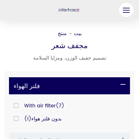
منتج
بيت
منتج
-
شركة
مجفف شعر
كن شريكنا
تصميم خفيف الوزن، ومزايا السلامة
حل
موارد
فلتر الهواء
اتصل بنا
With air filter(7)
بدون فلتر هواء(1)