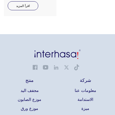
من مادة البولي إيثيلين عالية
الكثافة سهلة الاستخدام وآمنة، مع
اقرأ المزيد
رفين لحمل المناديل الجافة
والرطبة، قوية ومتينة تصل إلى 10
كجم، نتعامل مع سلامة الطفل
باعتبارها الأهم.
شركة
منتج
معلومات عنا
مجفف اليد
الاستدامة
موزع الصابون
ميزة
موزع ورق