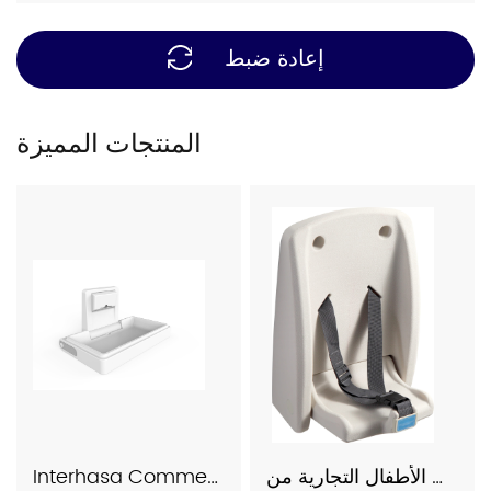
إعادة ضبط
المنتجات المميزة
محطة تغيير حفاضات الأطفال التجارية من Interhasa، موديل 1002
Interhasa Commercial Bathroom Baby Changing Station Model X1005