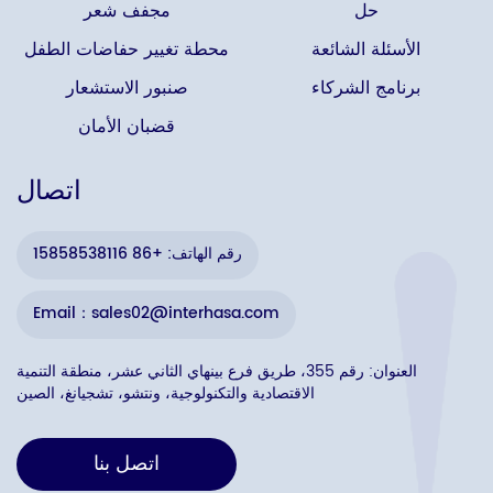
حل
مجفف شعر
الأسئلة الشائعة
محطة تغيير حفاضات الطفل
برنامج الشركاء
صنبور الاستشعار
قضبان الأمان
اتصال
رقم الهاتف: +86 15858538116
Email：sales02@interhasa.com
العنوان: رقم 355، طريق فرع بينهاي الثاني عشر، منطقة التنمية
الاقتصادية والتكنولوجية، ونتشو، تشجيانغ، الصين
اتصل بنا