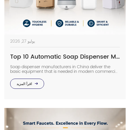
يوليو 27, 2026
Top 10 Automatic Soap Dispenser Manufacturers in China
Soap dispenser manufacturers in China deliver the
basic equipment that is needed in modern commercial
bathrooms where hygiene stands first and foremost. In
places such as airports, even a failure of one sensor
اقرأ المزيد
causes the soap to run out and makes the floor
slippery right away. The choice of suppliers depending
on photos in catalogs […]