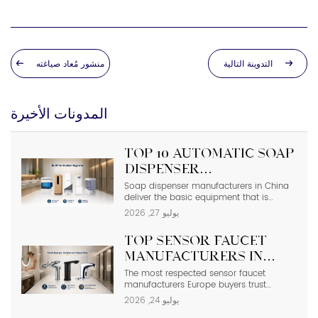
التدوينة التالية
منشور مُعاد صياغته
المدونات الأخيرة
Top 10 Automatic Soap
Dispenser
Manufacturers in
Soap dispenser manufacturers in China
deliver the basic equipment that is
China
needed in modern commercial
يوليو 27, 2026
bathrooms where hygiene stands first
and foremost. In places such as airports,
Top Sensor Faucet
even a failure of one sensor causes the
soap to run out and makes the floor
Manufacturers in
slippery right away. The choice of
Europe | 2026 Buyer’s
The most respected sensor faucet
suppliers depending on photos in
manufacturers Europe buyers trust
catalogs […]
Guide
include Hansgrohe, Grohe, Roca, Geberit,
يوليو 24, 2026
Oras, and Delabie, while high-spec