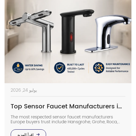
يوليو 24, 2026
Top Sensor Faucet Manufacturers in Europe | 2026 Buyer’s Guide
The most respected sensor faucet manufacturers
Europe buyers trust include Hansgrohe, Grohe, Roca,
Geberit, Oras, and Delabie, while high-spec Chinese
OEMs such as Interhasa have emerged as competitive
اقرأ المزيد