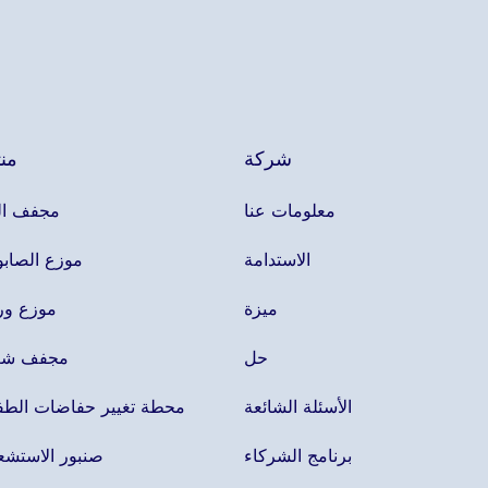
شركة
من
معلومات عنا
مجفف ال
الاستدامة
موزع الصاب
ميزة
موزع ور
حل
مجفف شع
الأسئلة الشائعة
محطة تغيير حفاضات الطف
برنامج الشركاء
صنبور الاستشع