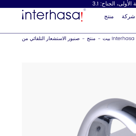
شركة
منتج
بيت
منتج
-
-
موزع الصابون
مجفف اليد