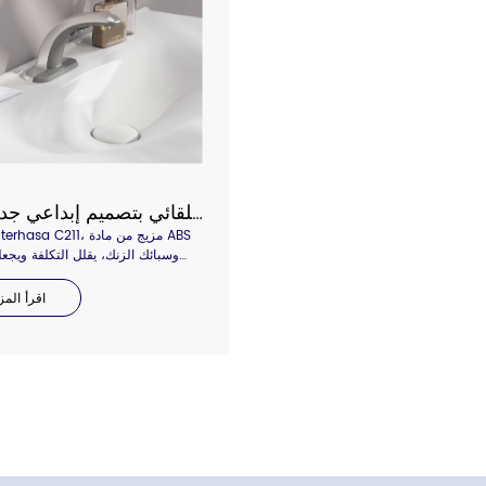
صنبور الاستشعار التلقائي بتصميم إبداعي جديد من Interhasa موديل C211
وسبائك الزنك، يقلل التكلفة ويجعل
خارجيًا مميزًا، نقطة استشعار منحنية
تجعل المستشعر أكثر حساسية،
اقرأ المز
استشعار أوسع، ولا توجد درجة حرا
للعثور على المستشعر. داخل أنبوب
الأحمر مع وظيفة التعقيم الذاتي. يمك
معظم الاختبارات ذات المعايير العالية
بك للاستفسار لمزيد من التفاصيل.