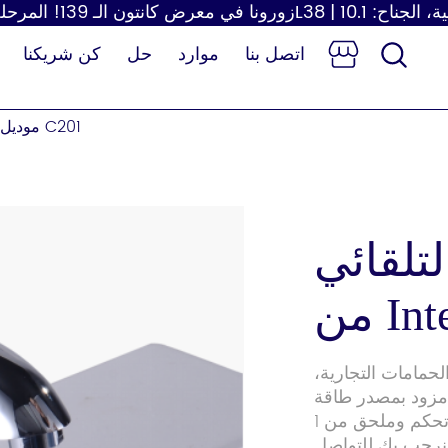
اتصل بنا
موارد
حل
كن شريكنا
صنبور الاستشعار التلقائي من Interhasa موديل C201
تلقائي
ر
مجفف شعر
موزع ورق
طفل
 للاستخدام في الحمامات التجارية،
مزود بمصدر طاقة
مزدوج بالتيار المستمر أو التيار المتردد، مع صندوق تحكم وملحق من 1
. نرحب بك للتواصل