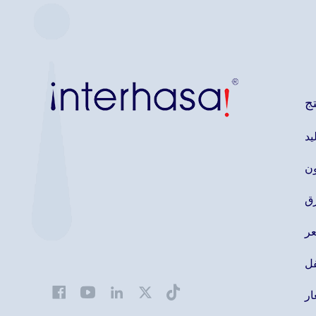
تج
يد
ون
ق
ر
ل
ار