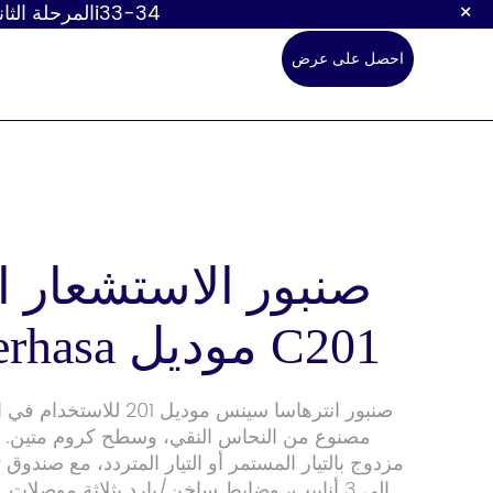
×
زورونا في معرض كانتون الـ 139! المرحلة الأولى، الجناح: 3.1L38 | المرحلة الثانية، الجناح: 10.1i33-34
احصل على عرض
أسعار
صنبور الاستشعار ال
من Interhasa موديل C201
صنبور الاستشعار
محطة تغيي
حفاضات ال
صنبور انترهاسا سينس موديل 201
مصنوع من النحاس النقي، وسطح كروم متين. 
إلى 3 أنابيب، وضابط ساخن/بارد بثلاثة موصلات