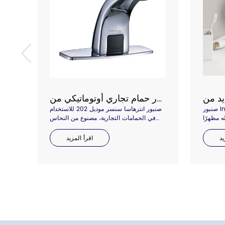
صنبور حمام تجاري أوتوماتيكي من Interhasa موديل 202
صنبور Interhasa C211، مزيج من مادة ABS
صنبور انترهاسا سنسر موديل 202 للاستخدام
ه مظهرًا
في الحمامات التجارية، مصنوع من النحاس
 مبتكرة،
النقي، وسطح كروم متين. مزود بمصدر طاقة
 ومنطقة
مزدوج بالتيار المستمر أو التيار المتردد، مع
يد
اقرأ المزيد
رة خاصة
صندوق تحكم وملحق من 1 إلى 3 أنابيب،
 النحاس
وضابط ساخن/بارد بثلاثة موصلات. نرحب بك
ن اجتياز
للتواصل معنا للحصول على المزيد من
. مرحبًا
الموديلات.