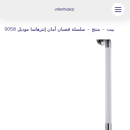
منتج
بيت
منتج
سلسلة قضبان أمان إنترهاسا موديل 9058
-
-
شركة
كن شريكنا
حل
موارد
اتصل بنا