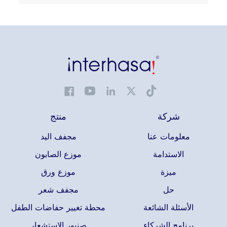
شركة
منتج
معلومات عنا
مجفف اليد
الاستدامة
موزع الصابون
ميزة
موزع ورق
حل
مجفف شعر
الأسئلة الشائعة
محطة تغيير حفاضات الطفل
برنامج الشركاء
صنبور الاستشعار