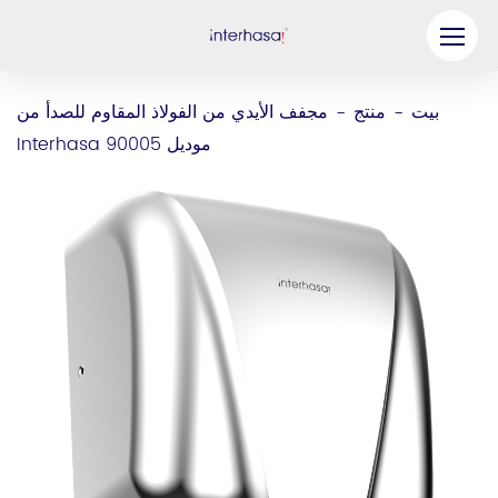
منتج
بيت
منتج
مجفف الأيدي من الفولاذ المقاوم للصدأ من
-
-
Interhasa موديل 90005
شركة
كن شريكنا
حل
موارد
اتصل بنا