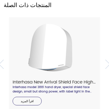
المنتجات ذات الصلة
Interhasa New Arrival Shield Face High Speed Hand Dryer With Touch Hot/Cold Air Switch Model A3881
Interhasa model 3881 hand dryer, special shield face
design, small but strong power, with label light in the
side to display hot and cold wind status. Anti-thief lock
backboard design.compressed air blade outlet, dry your
اقرأ المزيد
hand quickly in 8-10 seconds.