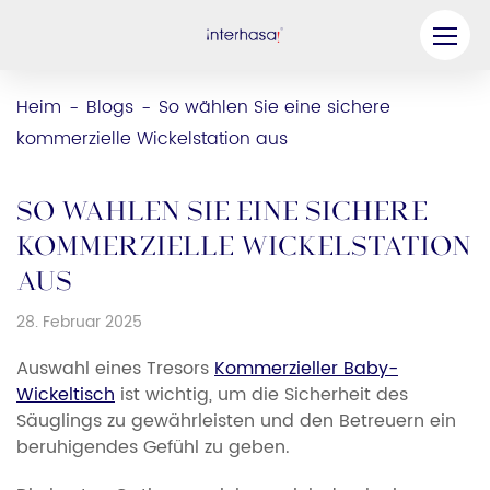
Produkt
Heim
Blogs
So wählen Sie eine sichere
-
-
kommerzielle Wickelstation aus
Unternehmen
Werden Sie unser Partner
So wählen Sie eine sichere
Lösung
kommerzielle Wickelstation
aus
Ressourcen
28. Februar 2025
Kontaktieren Sie uns
Auswahl eines Tresors
Kommerzieller Baby-
Wickeltisch
ist wichtig, um die Sicherheit des
Säuglings zu gewährleisten und den Betreuern ein
beruhigendes Gefühl zu geben.