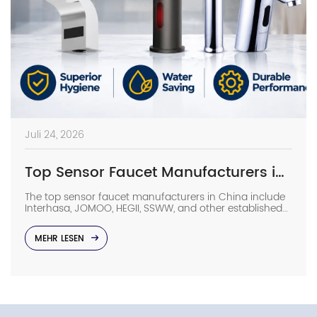
Juli 24, 2026
Top Sensor Faucet Manufacturers in China (2026 Update)
The top sensor faucet manufacturers in China include
Interhasa, JOMOO, HEGII, SSWW, and other established
sanitary ware suppliers with strong manufacturing
capabilities, OEM/ODM support, and commercial
MEHR LESEN
project experience. They provide sensor faucets for
hotels, hospitals, airports, offices, and other high-traffic
facilities. Choosing the right manufacturer requires
more than comparing prices. Buyers should evaluate
production capacity, […]