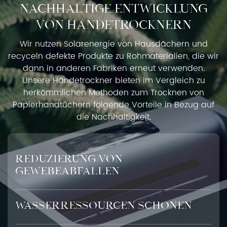
NACHHALTIGE ENTWICKLUNG
VON HÄNDETROCKNERN
Wir nutzen Solarenergie von Hausdächern und
recyceln defekte Produkte zu Rohmaterialien, die wir
dann in anderen Fabriken erneut verwenden.
Unsere Händetrockner bieten im Vergleich zu
herkömmlichen Methoden zum Trocknen von
Papierhandtüchern folgende Vorteile in Bezug auf
die Nachhaltigkeit.
Reduzierung von
Gewebeabfällen
Wasserressourcen schonen