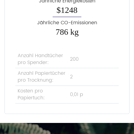
Jährliche Energiekosten
$1248
Jährliche CO-Emissionen
786 kg
Anzahl Handtücher
200
pro Spender:
Anzahl Papiertücher
2
pro Trocknung:
Kosten pro
0,01 p
Papiertuch: