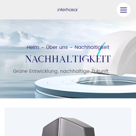
Produkt
Unternehmen
Heim
Über uns
Nachhaltigkeit
-
-
Werden Sie unser Partner
NACHHALTIGKEIT
Lösung
Grüne Entwicklung, nachhaltige Zukunft
Ressourcen
Kontaktieren Sie uns