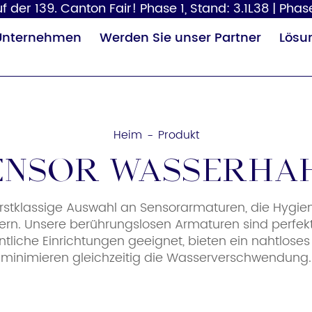
 der 139. Canton Fair! Phase 1, Stand: 3.1L38 | Phase
Unternehmen
Werden Sie unser Partner
Lösu
Heim
Produkt
-
ensor Wasserha
erstklassige Auswahl an Sensorarmaturen, die Hygie
Papierspender
Haartrockner
. Unsere berührungslosen Armaturen sind perfekt 
Wi
ntliche Einrichtungen geeignet, bieten ein nahtloses
minimieren gleichzeitig die Wasserverschwendung.