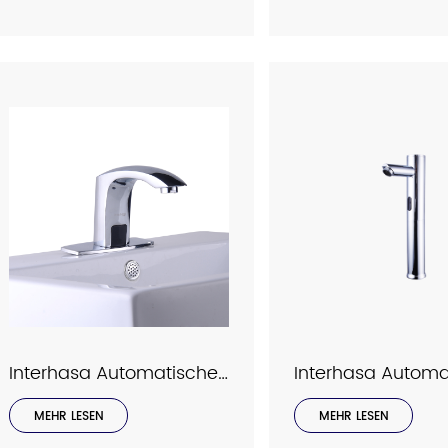
Interhasa Automatischer Sensorhahn Modell C2017
MEHR LESEN
MEHR LESEN