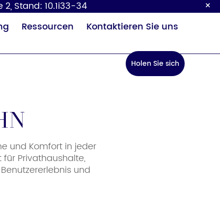
×
 2, Stand: 10.1i33-34
ng
Ressourcen
Kontaktieren Sie uns
Holen Sie sich
ein Angebot
hn
ne und Komfort in jeder
Baby-
Sensor
für Privathaushalte,
ckeltisch
Wasserhahn
 Benutzererlebnis und