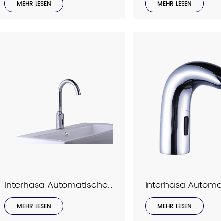
bürstenloser Motor für lange
bürstenloser Motor für la
MEHR LESEN
MEHR LESEN
Lebensdauer, HEPA-Filter für
Lebensdauer, HEPA-Filter f
sauberere Luft, in glänzendem
sauberere Luft, Anfragen 
Chrom oder Grau erhältlich,
willkommen.
Anfragen sind willkommen.
Interhasa Automatischer Sensorhahn Modell C2033
MEHR LESEN
MEHR LESEN