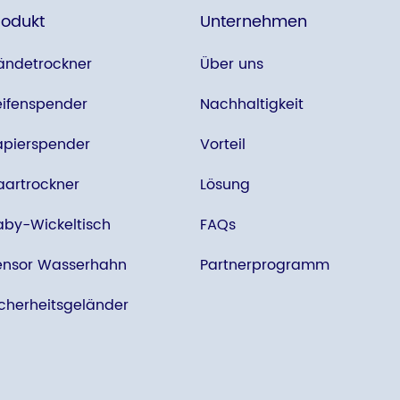
rodukt
Unternehmen
ändetrockner
Über uns
eifenspender
Nachhaltigkeit
apierspender
Vorteil
aartrockner
Lösung
aby-Wickeltisch
FAQs
ensor Wasserhahn
Partnerprogramm
icherheitsgeländer