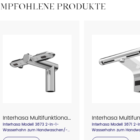
EMPFOHLENE PRODUKTE
Sicherheitsgeländer
Katalog
Interhasa Multifunktionaler 2-in-1-Wasserhahn zum Händewaschen und Händetrocknen, Modell 3873
Interhasa Modell 3873 2-in-1-
Interhasa Modell 3871 2-i
Wasserhahn zum Handwaschen/-
Wasserhahn zum Handw
trocknen, spart Platz im Waschraum,
trocknen, spart Platz im