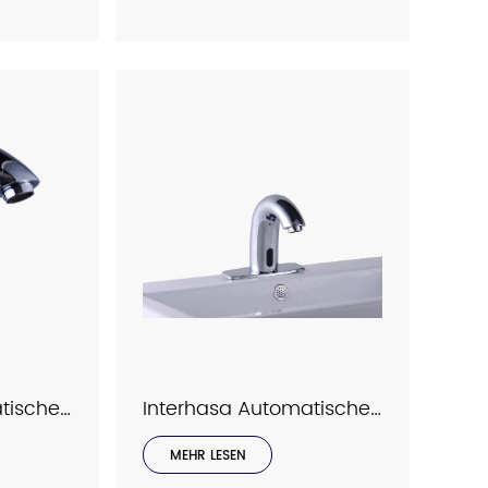
nge
ür
sind
Interhasa Automatischer Sensorhahn Modell C2023
Interhasa Automatischer Sensorhahn Modell C2019
MEHR LESEN