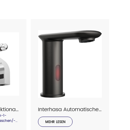
Interhasa Multifunktionaler 2-in-1-Sensor-Wasserhahn zum Händetrocknen/-waschen, Modell 3871
Interhasa Automatischer Sensorhahn Modell C2095
n-1-
aschen/-
MEHR LESEN
 Waschraum,