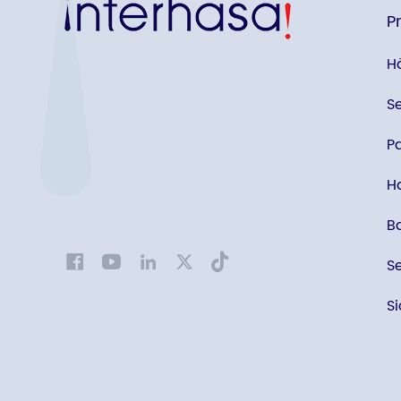
P
H
S
P
H
B
S
S