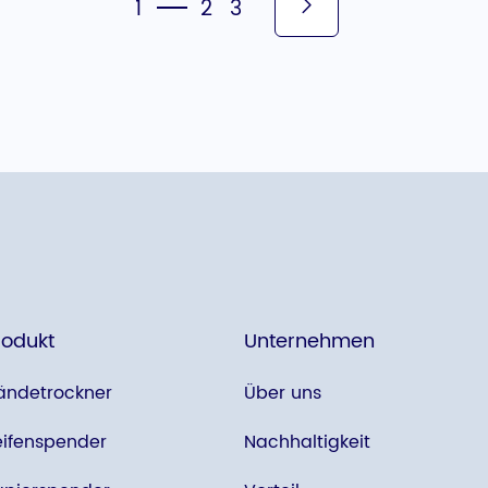
1
2
3
rodukt
Unternehmen
ändetrockner
Über uns
eifenspender
Nachhaltigkeit