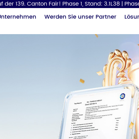
 der 139. Canton Fair! Phase 1, Stand: 3.1L38 | Phase
Unternehmen
Werden Sie unser Partner
Lösu
Papierspender
Haartrockner
Wi