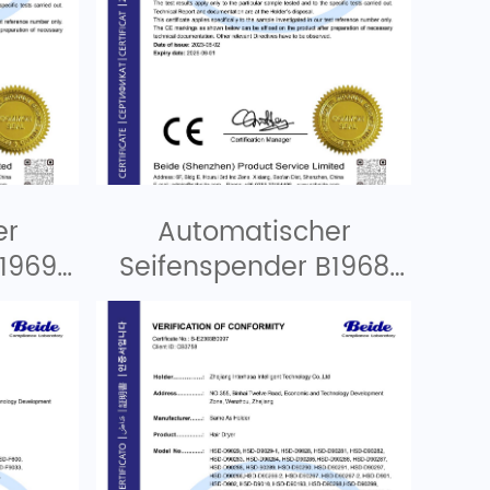
er
Automatischer
1969
Seifenspender B1968
LVD