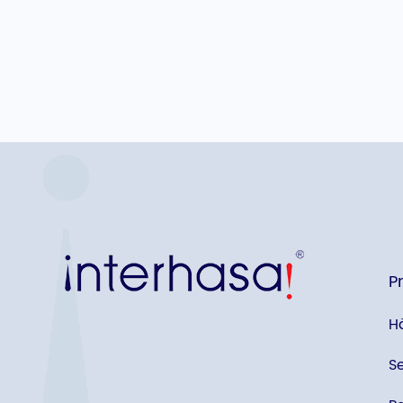
P
H
S