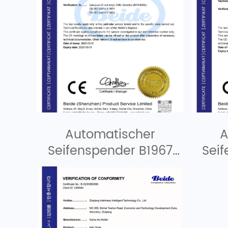
Automatischer
A
Seifenspender B1967
Sei
EMC