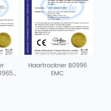
er
Haartrockner B0996
1965
EMC