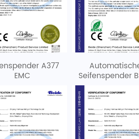
fenspender A377
Automatisch
EMC
Seifenspender B
RoHS