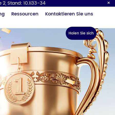
×
 2, Stand: 10.1i33-34
ng
Ressourcen
Kontaktieren Sie uns
Holen Sie sich
ein Angebot
Baby-
Sensor
ckeltisch
Wasserhahn