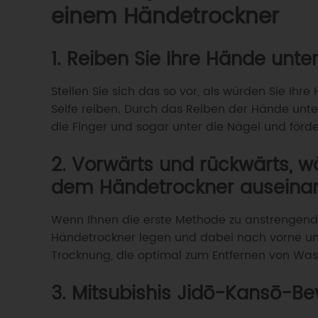
einem Händetrockner
Als z
Groß
1. Reiben Sie Ihre Hände un
Stellen Sie sich das so vor, als würden Sie 
Seife reiben. Durch das Reiben der Hände unt
die Finger und sogar unter die Nägel und förd
2. Vorwärts und rückwärts, 
dem Händetrockner auseinan
Wenn Ihnen die erste Methode zu anstrengend 
Händetrockner legen und dabei nach vorne und
Trocknung, die optimal zum Entfernen von Wass
3. Mitsubishis Jidō-Kansō-