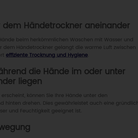
ertifizierter Hersteller bieten wir wettbewerbsfähige Preis
abnehmer und maßgeschneiderte Lösungen für Ihre Mar
ter dem Händetrockner aneinander
MODELLE ANSEHEN
Ihre Hände beim herkömmlichen Waschen mit Wasser und
er dem Händetrockner gelangt die warme Luft zwischen
ert
effiziente Trocknung und Hygiene
.
während die Hände im oder unter
der liegen
erscheint, können Sie Ihre Hände unter den
 hinten drehen. Dies gewährleistet auch eine gründlic
er und Feuchtigkeit geeignet ist.
Bewegung