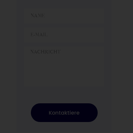
comparing prices.
Buyers should evaluate
production capacity,
[…]
Kontaktiere