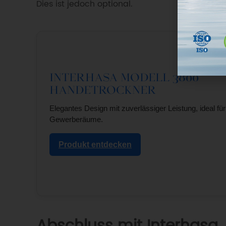
Interhasa Modell 3800
Händetrockner
Elegantes Design mit zuverlässiger Leistung, ideal für
Gewerberäume.
Produkt entdecken
Abschluss mit Interhasa