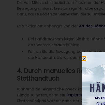
Die von Mitsubishi speziell zum Trocknen der
Bewegung umfasst kreisförmige Handbewegunge
dazu, nasse Böden zu vermeiden, die zu Unfäll
Es funktioniert abhängig von der
Art des Händ
Bei Handtrocknern legen Sie Ihre Hände se
das Wasser herausdrücken.
Führen Sie die Bewegung beim Händetrock
die Hände um, als würden Sie Pfannkuc
4. Durch manuelles Reiben d
Stoffhandtuch
Während der eigentliche Zweck kommerzieller 
Hände zu helfen, ohne ein
Papiertuch
oder Tuch
überschüssiges Wasser nach der Verwendung 
Dies ist jedoch optional.