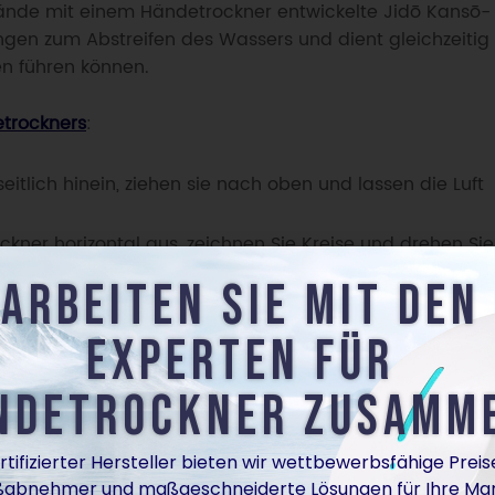
 Hände mit einem Händetrockner entwickelte Jidō Kansō-
n zum Abstreifen des Wassers und dient gleichzeitig
en führen können.
etrockners
:
itlich hinein, ziehen sie nach oben und lassen die Luft
ner horizontal aus, zeichnen Sie Kreise und drehen Sie
hen wenden.
er Hände mit einem Papiertuch od
Händetrockner darin besteht, Ihnen beim Trocknen Ihre
, können Sie für eine bessere Hygiene sorgen, wenn Sie
des Händetrockners mit einem Papiertuch abwischen.