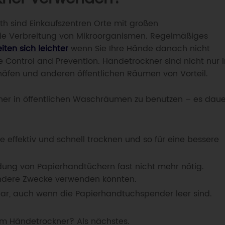
alth sind Einkaufszentren Orte mit großen
ie Verbreitung von Mikroorganismen. Regelmäßiges
iten sich leichter
wenn Sie Ihre Hände danach nicht
e Control and Prevention. Händetrockner sind nicht nur i
ghäfen und anderen öffentlichen Räumen von Vorteil.
kner in öffentlichen Waschräumen zu benutzen – es daue
 effektiv und schnell trocknen und so für eine bessere
dung von Papierhandtüchern fast nicht mehr nötig.
andere Zwecke verwenden könnten.
bar, auch wenn die Papierhandtuchspender leer sind.
em Händetrockner? Als nächstes.