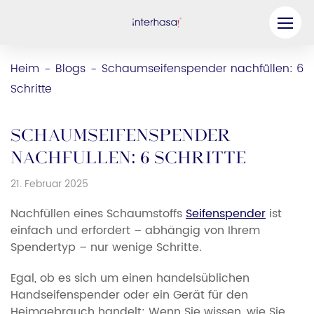
Produkt
Heim
Blogs
Schaumseifenspender nachfüllen: 6
-
-
Schritte
Unternehmen
Werden Sie unser Partner
Schaumseifenspender
Lösung
nachfüllen: 6 Schritte
21. Februar 2025
Ressourcen
Nachfüllen eines Schaumstoffs
Seifenspender
ist
Kontaktieren Sie uns
einfach und erfordert – abhängig von Ihrem
Spendertyp – nur wenige Schritte.
Egal, ob es sich um einen handelsüblichen
Handseifenspender oder ein Gerät für den
Heimgebrauch handelt: Wenn Sie wissen, wie Sie