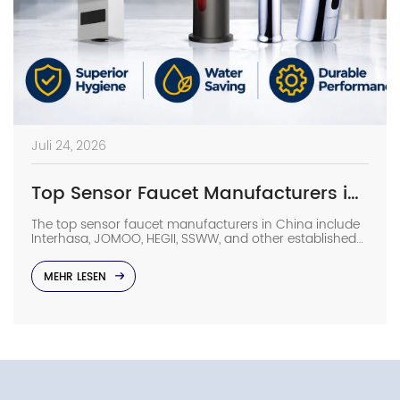
Juli 24, 2026
Top Sensor Faucet Manufacturers in China (2026 Update)
The top sensor faucet manufacturers in China include
Interhasa, JOMOO, HEGII, SSWW, and other established
sanitary ware suppliers with strong manufacturing
capabilities, OEM/ODM support, and commercial
MEHR LESEN
project experience. They provide sensor faucets for
hotels, hospitals, airports, offices, and other high-traffic
facilities. Choosing the right manufacturer requires
more than comparing prices. Buyers should evaluate
production capacity, […]