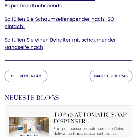
Papierhandtuchspender
So füllen Sie Schaumseifenspender nach! SO
einfach!
So füllen Sie einen Behälter mit schäumender
Handseife nach
VORHERIGER
NÄCHSTER BEITRAG
BEITRAG
NEUESTE BLOGS
Top 10 Automatic Soap
Dispenser
Manufacturers in
Soap dispenser manufacturers in China
deliver the basic equipment that is
China