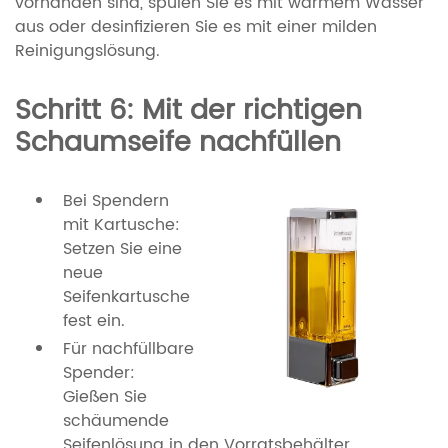
vorhanden sind, spülen Sie es mit warmem Wasser
aus oder desinfizieren Sie es mit einer milden
Reinigungslösung.
Schritt 6: Mit der richtigen
Schaumseife nachfüllen
Bei Spendern
mit Kartusche:
Setzen Sie eine
neue
Seifenkartusche
fest ein.
Für nachfüllbare
Spender:
Gießen Sie
schäumende
Seifenlösung in den Vorratsbehälter.