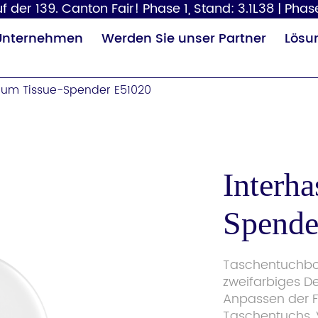
 der 139. Canton Fair! Phase 1, Stand: 3.1L38 | Phase
Unternehmen
Werden Sie unser Partner
Lösu
ium Tissue-Spender E51020
Interh
Spende
Papierspender
Haartrockner
Wi
Taschentuchbox
zweifarbiges De
Anpassen der F
Taschentuchs, 