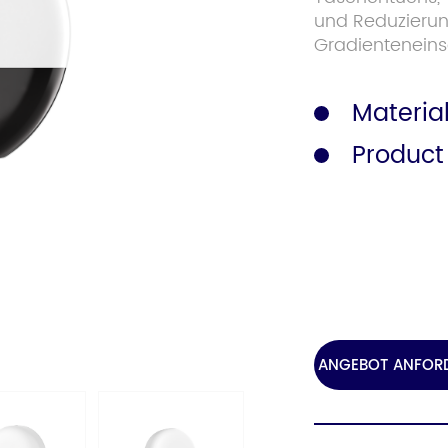
und Reduzierun
Gradienteneinsa
Sicherheitsgeländer
Katalog
Materia
Product
ANGEBOT ANFOR