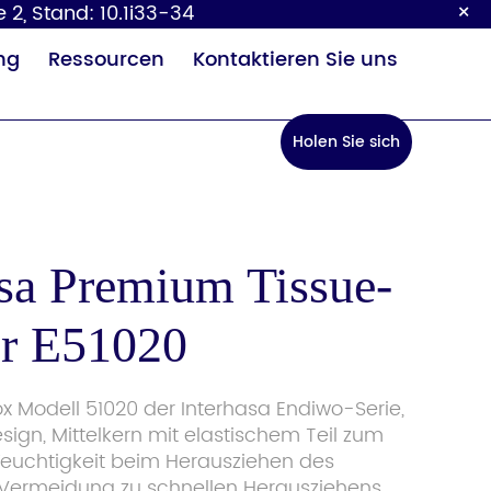
×
 2, Stand: 10.1i33-34
ng
Ressourcen
Kontaktieren Sie uns
Holen Sie sich
ein Angebot
asa Premium Tissue-
r E51020
Baby-
Sensor
ckeltisch
Wasserhahn
 Modell 51020 der Interhasa Endiwo-Serie,
sign, Mittelkern mit elastischem Teil zum
euchtigkeit beim Herausziehen des
Vermeidung zu schnellen Herausziehens