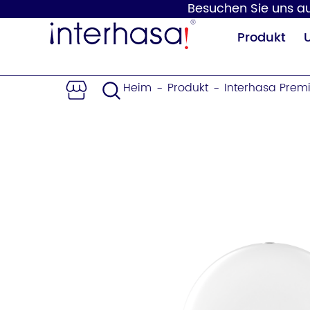
Besuchen Sie uns auf
Produkt
Heim
Produkt
Interhasa Prem
-
-
Händetrockner
Seifenspender