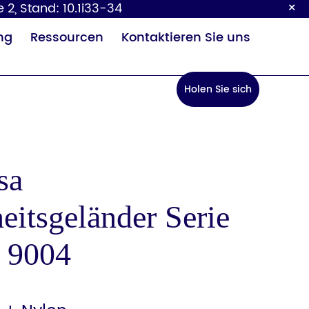
×
 2, Stand: 10.1i33-34
ng
Ressourcen
Kontaktieren Sie uns
Holen Sie sich
ein Angebot
sa
eitsgeländer Serie
Baby-
Sensor
ckeltisch
Wasserhahn
 9004