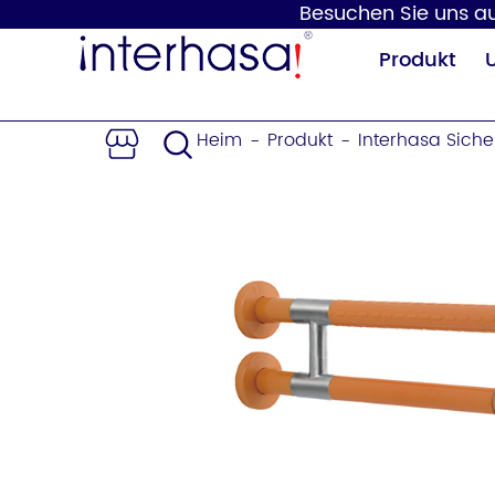
Besuchen Sie uns auf
Produkt
Heim
Produkt
Interhasa Siche
-
-
Händetrockner
Seifenspender