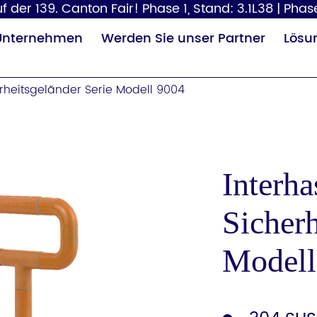
 der 139. Canton Fair! Phase 1, Stand: 3.1L38 | Phase
Unternehmen
Werden Sie unser Partner
Lösu
rheitsgeländer Serie Modell 9004
Interha
Sicherh
Papierspender
Haartrockner
Wi
Modell