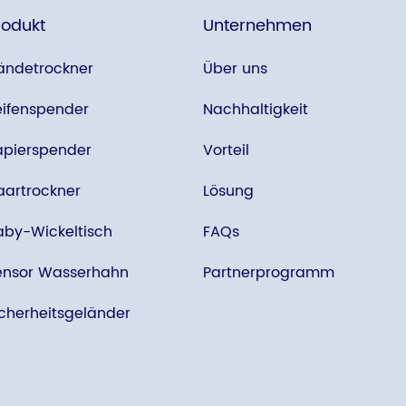
rodukt
Unternehmen
ändetrockner
Über uns
eifenspender
Nachhaltigkeit
apierspender
Vorteil
aartrockner
Lösung
aby-Wickeltisch
FAQs
ensor Wasserhahn
Partnerprogramm
icherheitsgeländer