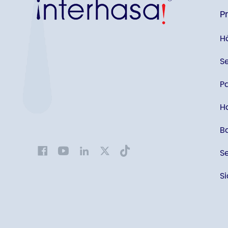
P
H
S
P
H
B
S
S