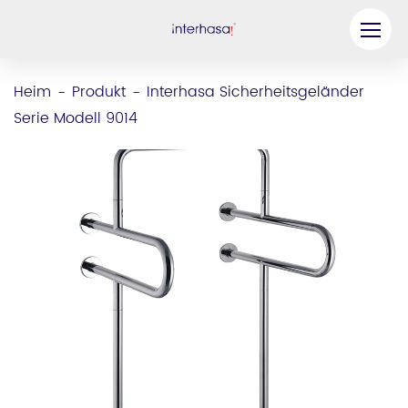
Produkt
Heim
Produkt
Interhasa Sicherheitsgeländer
-
-
Serie Modell 9014
Unternehmen
Werden Sie unser Partner
Lösung
Ressourcen
Kontaktieren Sie uns