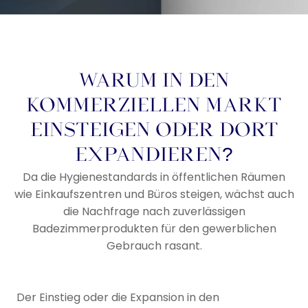
Fokus auf gewerbliche
Badezimmerartikel und
Hygienelösungen seit 20
Jahren
WARUM IN DEN
KOMMERZIELLEN MARKT
Von Händetrocknern und automatischen
Wasserhähnen bis hin zu Wickelstationen und
EINSTEIGEN ODER DORT
Spendern für Babys bieten wir zuverlässige
EXPANDIEREN?
Hygienelösungen für stark frequentierte Toiletten
in allen Branchen.
Da die Hygienestandards in öffentlichen Räumen
wie Einkaufszentren und Büros steigen, wächst auch
die Nachfrage nach zuverlässigen
Ein Angebot einholen
Badezimmerprodukten für den gewerblichen
Gebrauch rasant.
Der Einstieg oder die Expansion in den