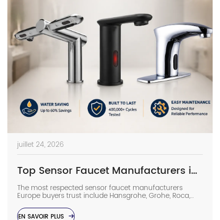
juillet 24, 2026
Top Sensor Faucet Manufacturers in Europe | 2026 Buyer’s Guide
The most respected sensor faucet manufacturers
Europe buyers trust include Hansgrohe, Grohe, Roca,
Geberit, Oras, and Delabie, while high-spec Chinese
OEMs such as Interhasa have emerged as competitive
EN SAVOIR PLUS
alternatives for commercial projects. In such facilities,