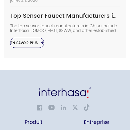
juillet 24, 2026
Top Sensor Faucet Manufacturers in China (2026 Update)
The top sensor faucet manufacturers in China include
Interhasa, JOMOO, HEGII, SSWW, and other established
sanitary ware suppliers with strong manufacturing
capabilities, OEM/ODM support, and commercial
EN SAVOIR PLUS
project experience. They provide sensor faucets for
hotels, hospitals, airports, offices, and other high-traffic
facilities. Choosing the right manufacturer requires
more than comparing prices. Buyers should evaluate
production capacity, […]
Produit
Entreprise