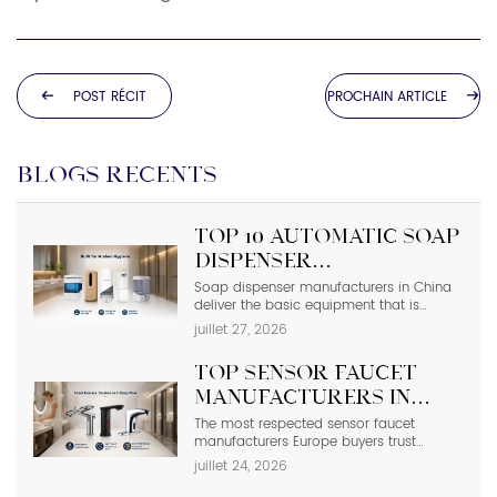
POST RÉCIT
PROCHAIN ARTICLE
BLOGS RÉCENTS
Top 10 Automatic Soap
Dispenser
Manufacturers in
Soap dispenser manufacturers in China
deliver the basic equipment that is
China
needed in modern commercial
juillet 27, 2026
bathrooms where hygiene stands first
and foremost. In places such as airports,
Top Sensor Faucet
even a failure of one sensor causes the
soap to run out and makes the floor
Manufacturers in
slippery right away. The choice of
Europe | 2026 Buyer’s
The most respected sensor faucet
suppliers depending on photos in
manufacturers Europe buyers trust
catalogs […]
Guide
include Hansgrohe, Grohe, Roca, Geberit,
juillet 24, 2026
Oras, and Delabie, while high-spec
Chinese OEMs such as Interhasa have