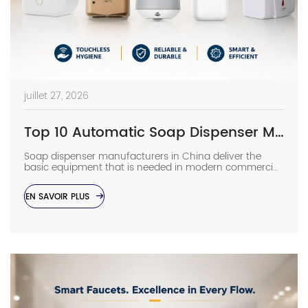
juillet 27, 2026
Top 10 Automatic Soap Dispenser Manufacturers in China
Soap dispenser manufacturers in China deliver the
basic equipment that is needed in modern commercial
bathrooms where hygiene stands first and foremost. In
places such as airports, even a failure of one sensor
EN SAVOIR PLUS
causes the soap to run out and makes the floor
slippery right away. The choice of suppliers depending
on photos in catalogs […]