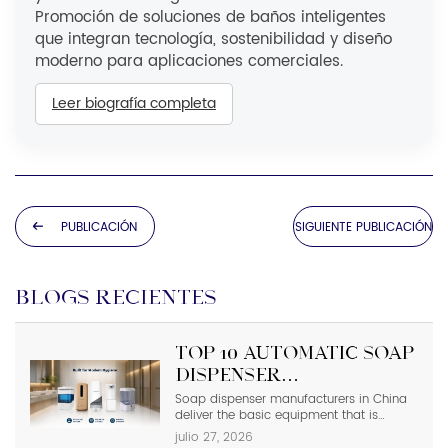
Promoción de soluciones de baños inteligentes
que integran tecnología, sostenibilidad y diseño
moderno para aplicaciones comerciales.
Leer biografía completa
PUBLICACIÓN
SIGUIENTE PUBLICACIÓN
ANTERIOR
BLOGS RECIENTES
Top 10 Automatic Soap
Dispenser
Manufacturers in
Soap dispenser manufacturers in China
deliver the basic equipment that is
China
needed in modern commercial
julio 27, 2026
bathrooms where hygiene stands first