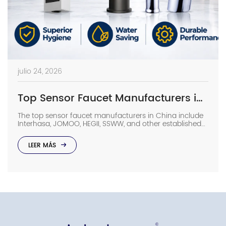
julio 24, 2026
Top Sensor Faucet Manufacturers in China (2026 Update)
The top sensor faucet manufacturers in China include
Interhasa, JOMOO, HEGII, SSWW, and other established
sanitary ware suppliers with strong manufacturing
capabilities, OEM/ODM support, and commercial
LEER MÁS
project experience. They provide sensor faucets for
hotels, hospitals, airports, offices, and other high-traffic
facilities. Choosing the right manufacturer requires
more than comparing prices. Buyers should evaluate
production capacity, […]