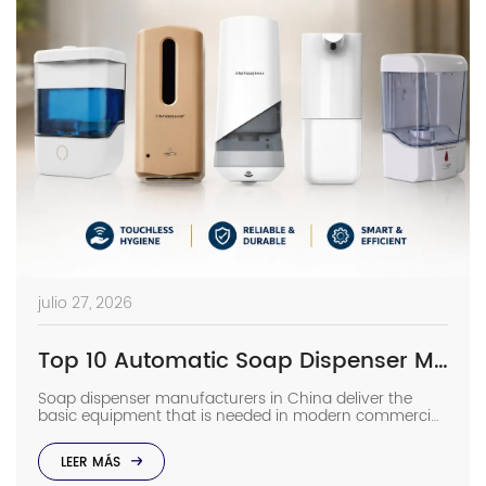
julio 27, 2026
Top 10 Automatic Soap Dispenser Manufacturers in China
Soap dispenser manufacturers in China deliver the
basic equipment that is needed in modern commercial
bathrooms where hygiene stands first and foremost. In
places such as airports, even a failure of one sensor
LEER MÁS
causes the soap to run out and makes the floor
slippery right away. The choice of suppliers depending