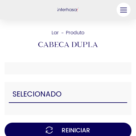
Produto
Lar
Produto
-
Empresa
Cabeça dupla
Seja nosso parceiro
Solução
Recursos
SELECIONADO
Contate-nos
REINICIAR