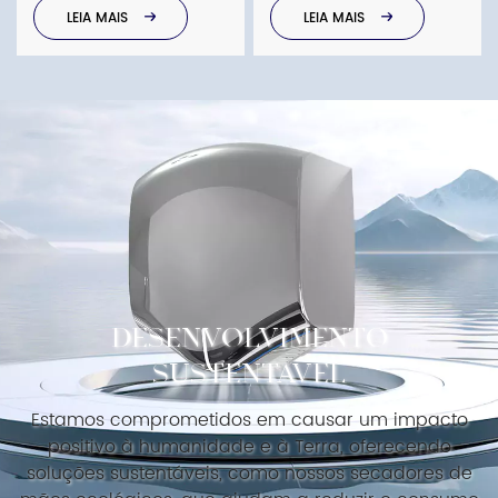
Superfície fácil de limpar
| Modelos CA/CC
LEIA MAIS
LEIA MAIS
disponíveis
DESENVOLVIMENTO
SUSTENTÁVEL
Estamos comprometidos em causar um impacto
positivo à humanidade e à Terra, oferecendo
soluções sustentáveis, como nossos secadores de