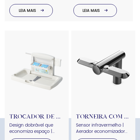
Economia de espaço |
Tecnologia de íons
Plástico durável ou aço
negativos | Ideal para
LEIA MAIS
LEIA MAIS
inoxidável
hotéis e academias
Trocador de fraldas para bebês
Torneira com sensor
Design dobrável que
Sensor infravermelho |
economiza espaço |
Aerador economizador
Alças de segurança |
de água | Fácil instalação