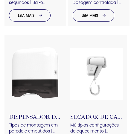
segundos | Baixo
Dosagem controlada |
consumo de energia |
Design de fácil recarga |
Operação silenciosa |
Bico antigotejamento
LEIA MAIS
LEIA MAIS
Certificação CE e RoHS
DISPENSADOR DE PAPEL
SECADOR DE CABELO
Tipos de montagem em
Múltiplas configurações
parede e embutidos |
de aquecimento |