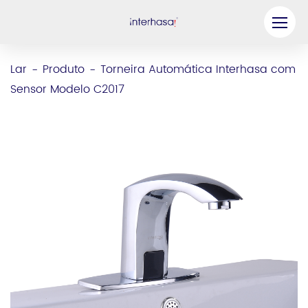
Produto
Lar
Produto
Torneira Automática Interhasa com
-
-
Sensor Modelo C2017
Empresa
Seja nosso parceiro
Solução
Recursos
Contate-nos