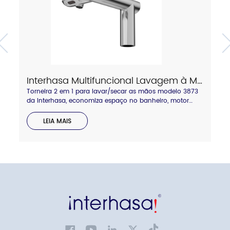
Interhasa Multifuncional Lavagem à Mão Secagem à Mão 2 em 1 Torneira Modelo 3873
Torneira 2 em 1 para lavar/secar as mãos modelo 3873
da Interhasa, economiza espaço no banheiro, motor
sem escovas para uso prolongado, filtro HEPA para ar
mais limpo, disponível nas cores cromado brilhante ou
LEIA MAIS
cinza, entre em contato conosco.