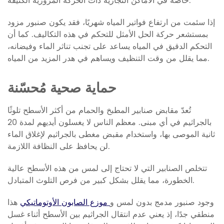
خاصة في الأماكن التجارية ذات الحركة المرورية الكثيفة.
إذا سئمت من ارتفاع فواتير المياه شهريًا، فقد يكون صنبور مزود
بمستشعر حركة الحل الأمثل للتحكم في هذه التكاليف. كما أن
التحكم الدقيق في المياه يساعد على تجنب تناثر الماء وفيضانه،
مما يقلل من وقت التنظيف ويساهم في هدر المزيد من المياه.
حماية صحية مُحسّنة
تُعدّ مقابض صنابير المطبخ والحمام من أكثر الأسطح تلوثًا
بالجراثيم في أي مبنى. معظم الناس لا يغسلون أيديهم لمدة 20
ثانية الموصى بها، واستخدام مقبض مغطى بالجراثيم لإغلاق الماء
لن يحافظ على النظافة اللازمة.
تتخلص الصنابير التي لا تحتاج إلى لمس من هذه الأسطح عالية
الخطورة، مما يقلل بشكل كبير من فرص التلوث المتبادل.
وجود صنبور مدمج بدون لمس و
موزع الصابون الأوتوماتيكي
هذا
منطقي جدًا، إذ يعني عدم انتقال الجراثيم بين الأسطح أثناء غسل