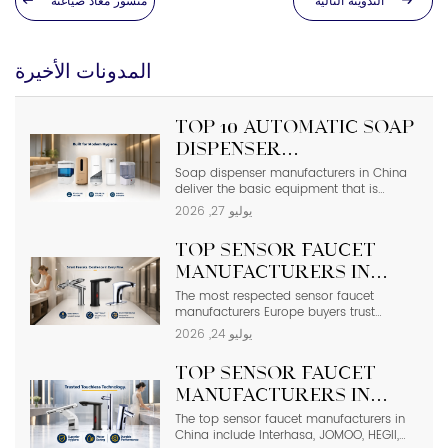
التدوينة التالية
منشور مُعاد صياغته
المدونات الأخيرة
Top 10 Automatic Soap
Dispenser
Manufacturers in
Soap dispenser manufacturers in China
deliver the basic equipment that is
China
needed in modern commercial
يوليو 27, 2026
bathrooms where hygiene stands first
and foremost. In places such as airports,
Top Sensor Faucet
even a failure of one sensor causes the
soap to run out and makes the floor
Manufacturers in
slippery right away. The choice of
Europe | 2026 Buyer’s
The most respected sensor faucet
suppliers depending on photos in
manufacturers Europe buyers trust
catalogs […]
Guide
include Hansgrohe, Grohe, Roca, Geberit,
يوليو 24, 2026
Oras, and Delabie, while high-spec
Chinese OEMs such as Interhasa have
Top Sensor Faucet
emerged as competitive alternatives for
commercial projects. In such facilities,
Manufacturers in
low-grade sensor faucets can lead to
China (2026 Update)
The top sensor faucet manufacturers in
ghost flushing, wastage of water, and
China include Interhasa, JOMOO, HEGII,
increased maintenance costs. Long-term