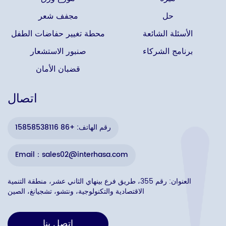
حل
مجفف شعر
الأسئلة الشائعة
محطة تغيير حفاضات الطفل
برنامج الشركاء
صنبور الاستشعار
قضبان الأمان
اتصال
رقم الهاتف: +86 15858538116
Email：sales02@interhasa.com
العنوان: رقم 355، طريق فرع بينهاي الثاني عشر، منطقة التنمية
الاقتصادية والتكنولوجية، ونتشو، تشجيانغ، الصين
اتصل بنا