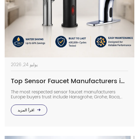
يوليو 24, 2026
Top Sensor Faucet Manufacturers in Europe | 2026 Buyer’s Guide
The most respected sensor faucet manufacturers
Europe buyers trust include Hansgrohe, Grohe, Roca,
Geberit, Oras, and Delabie, while high-spec Chinese
OEMs such as Interhasa have emerged as competitive
اقرأ المزيد
alternatives for commercial projects. In such facilities,
low-grade sensor faucets can lead to ghost flushing,
wastage of water, and increased maintenance costs.
Long-term reliability of a product […]