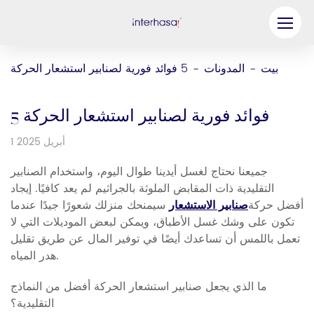
منتج
بيت
المدونات
5 فوائد فورية لصنابير استشعار الحركة
-
-
شركة
5 فوائد فورية لصنابير استشعار الحركة
كن شريكنا
1 أبريل 2025
حل
جميعنا نحتاج لغسل أيدينا طوال اليوم، واستخدام الصنابير
موارد
التقليدية ذات المقابض الملوثة بالجراثيم لم يعد كافيًا. إيجاد
أفضل حركة
صنابير الاستشعار
سيمنحك منزلك شعورًا جيدًا عندما
اتصل بنا
تكون على وشك غسل الأطباق، ويمكن لبعض الموديلات التي لا
تعمل باللمس أن تساعدك أيضًا في توفير المال عن طريق تقليل
هدر المياه.
ما الذي يجعل صنابير استشعار الحركة أفضل من النماذج
التقليدية؟