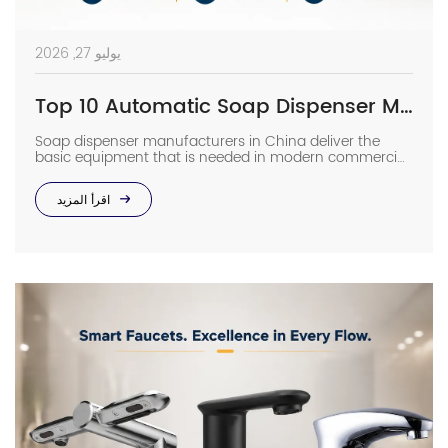
يوليو 27, 2026
Top 10 Automatic Soap Dispenser Manufacturers in China
Soap dispenser manufacturers in China deliver the
basic equipment that is needed in modern commercial
bathrooms where hygiene stands first and foremost. In
places such as airports, even a failure of one sensor
اقرأ المزيد
causes the soap to run out and makes the floor
slippery right away. The choice of suppliers depending
on photos in catalogs […]