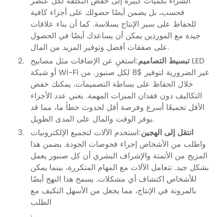
الشراء بكميات كبيرة إلى خفض التكلفة لكل عنصر
فحسب، بل يضمن أيضًا حصولك على أجزاء كافية
للحفاظ على سير الإنتاج بسلاسة. كما أن بناء علاقات
جيدة مع الموردين يمكن أن يساعدك أيضًا في الحصول
على صفقات أفضل وتوفير المزيد من المال.
تبسيط التصاميم
:استغنِ عن الإضافات مثل مصابيح LED
أو شبكة Wi-Fi غير الضرورية لتوفير $8 لكل صنبور. من
خلال الحفاظ على بساطة التصميمات، يمكنك خفض
التكاليف دون فقدان الميزات المهمة. يعني عدد الأجزاء
الأقل تجميعًا أسرع وفرصة أقل لحدوث خطأ ما، مما قد
يوفر الوقت والمال على المدى الطويل.
انتقل إلى الهجين
:استخدم الآلات لتجميع الإلكترونيات
واطلب من الأشخاص إجراء فحوصات الجودة. يضمن هذا
المزيج من الأتمتة والإشراف البشري أن كل صنبور يعمل
بشكل جيد. تتعامل الآلات مع المهام المتكررة، بينما يمكن
للأشخاص اكتشاف أي مشكلات. يسمح هذا النهج أيضًا
بالمرونة في الإنتاج، مما يجعل من الأسهل التكيف مع
الطلب
.