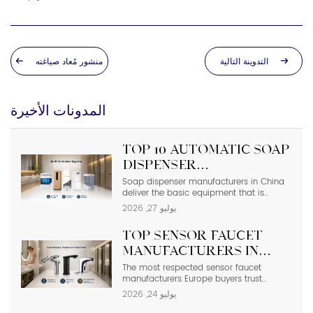
التدوينة التالية
منشور مُعاد صياغته
المدونات الأخيرة
Top 10 Automatic Soap
Dispenser
Manufacturers in
Soap dispenser manufacturers in China
deliver the basic equipment that is
China
needed in modern commercial
يوليو 27, 2026
bathrooms where hygiene stands first
and foremost. In places such as airports,
Top Sensor Faucet
even a failure of one sensor causes the
soap to run out and makes the floor
Manufacturers in
slippery right away. The choice of
Europe | 2026 Buyer’s
The most respected sensor faucet
suppliers depending on photos in
manufacturers Europe buyers trust
catalogs […]
Guide
include Hansgrohe, Grohe, Roca, Geberit,
يوليو 24, 2026
Oras, and Delabie, while high-spec
Chinese OEMs such as Interhasa have