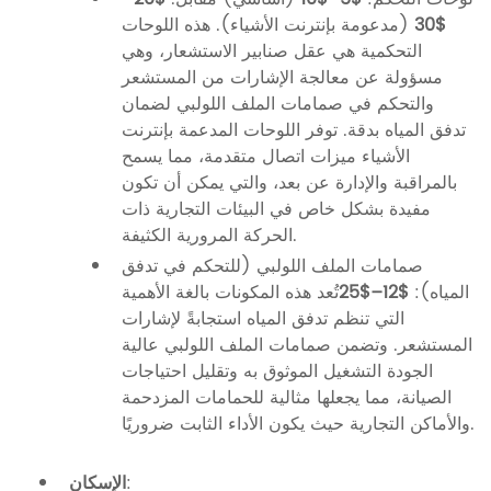
$30
(مدعومة بإنترنت الأشياء). هذه اللوحات
التحكمية هي عقل صنابير الاستشعار، وهي
مسؤولة عن معالجة الإشارات من المستشعر
والتحكم في صمامات الملف اللولبي لضمان
تدفق المياه بدقة. توفر اللوحات المدعمة بإنترنت
الأشياء ميزات اتصال متقدمة، مما يسمح
بالمراقبة والإدارة عن بعد، والتي يمكن أن تكون
مفيدة بشكل خاص في البيئات التجارية ذات
الحركة المرورية الكثيفة.
صمامات الملف اللولبي (للتحكم في تدفق
المياه):
$12–$25
تُعد هذه المكونات بالغة الأهمية
التي تنظم تدفق المياه استجابةً لإشارات
المستشعر. وتضمن صمامات الملف اللولبي عالية
الجودة التشغيل الموثوق به وتقليل احتياجات
الصيانة، مما يجعلها مثالية للحمامات المزدحمة
والأماكن التجارية حيث يكون الأداء الثابت ضروريًا.
:
الإسكان