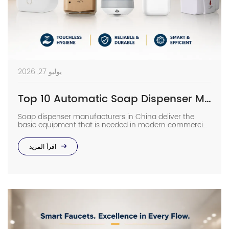
يوليو 27, 2026
Top 10 Automatic Soap Dispenser Manufacturers in China
Soap dispenser manufacturers in China deliver the
basic equipment that is needed in modern commercial
bathrooms where hygiene stands first and foremost. In
places such as airports, even a failure of one sensor
اقرأ المزيد
causes the soap to run out and makes the floor
slippery right away. The choice of suppliers depending
on photos in catalogs […]