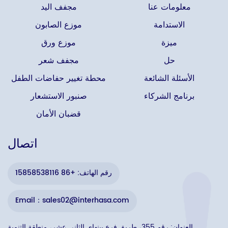
معلومات عنا
مجفف اليد
الاستدامة
موزع الصابون
ميزة
موزع ورق
حل
مجفف شعر
الأسئلة الشائعة
محطة تغيير حفاضات الطفل
برنامج الشركاء
صنبور الاستشعار
قضبان الأمان
اتصال
رقم الهاتف: +86 15858538116
Email：sales02@interhasa.com
العنوان: رقم 355، طريق فرع بينهاي الثاني عشر، منطقة التنمية