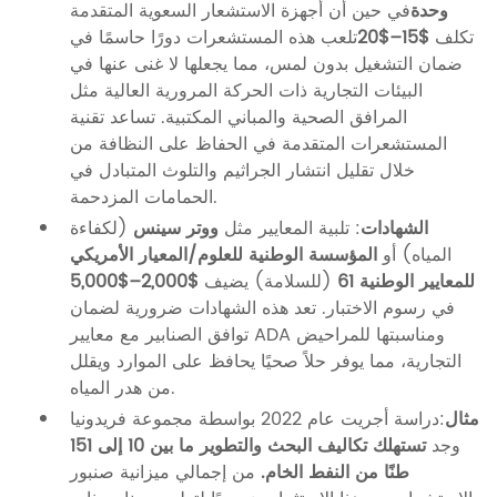
وحدة
في حين أن أجهزة الاستشعار السعوية المتقدمة
تكلف
$15–$20
تلعب هذه المستشعرات دورًا حاسمًا في
ضمان التشغيل بدون لمس، مما يجعلها لا غنى عنها في
البيئات التجارية ذات الحركة المرورية العالية مثل
المرافق الصحية والمباني المكتبية. تساعد تقنية
المستشعرات المتقدمة في الحفاظ على النظافة من
خلال تقليل انتشار الجراثيم والتلوث المتبادل في
الحمامات المزدحمة.
الشهادات
: تلبية المعايير مثل
ووتر سينس
(لكفاءة
المياه) أو
المؤسسة الوطنية للعلوم/المعيار الأمريكي
للمعايير الوطنية 61
(للسلامة) يضيف
$2,000–$5,000
في رسوم الاختبار. تعد هذه الشهادات ضرورية لضمان
توافق الصنابير مع معايير ADA ومناسبتها للمراحيض
التجارية، مما يوفر حلاً صحيًا يحافظ على الموارد ويقلل
من هدر المياه.
مثال
:دراسة أجريت عام 2022 بواسطة
مجموعة فريدونيا
وجد
تستهلك تكاليف البحث والتطوير ما بين 10 إلى 151
طنًا من النفط الخام.
من إجمالي ميزانية صنبور