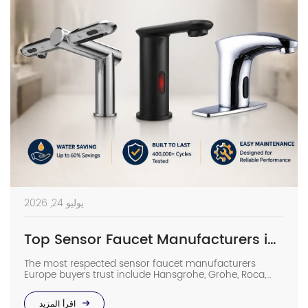
يوليو 24, 2026
Top Sensor Faucet Manufacturers in Europe | 2026 Buyer’s Guide
The most respected sensor faucet manufacturers
Europe buyers trust include Hansgrohe, Grohe, Roca,
Geberit, Oras, and Delabie, while high-spec Chinese
OEMs such as Interhasa have emerged as competitive
اقرأ المزيد
alternatives for commercial projects. In such facilities,