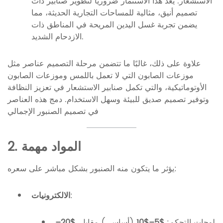
الاستشعار. يعد هذا الاستثمار ضروريًا لتطوير صنابير ذات
تصميم أنيق، مثالية للمساحات التجارية الحديثة، مما
يضمن تجربة غسل اليدين المريحة في المناطق ذات
الازدحام الشديد.
علاوة على ذلك، غالبًا ما تتضمن مرحلة التصميم عناصر مثل
موزعات الصابون التي لا تعمل باللمس وموزعات الصابون
الأوتوماتيكية، والتي تكمل صنابير الاستشعار في تعزيز النظافة
وتوفير تصميم صديق للبيئة وسهل الاستخدام. دمج هذه العناصر
في تصميم الصنبور الإجمالي
2. المواد مهمة
يؤثر ما يتكون منه الصنبور بشكل مباشر على سعره:
:
الالكترونيات
لوحات التحكم:
$5–$10
(أساسي) مقابل.
$20–