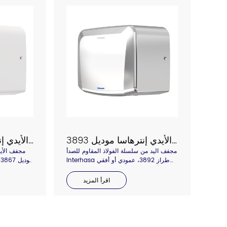
مجفف الأيدي إنترهاسا موديل 3893
مجفف الأيدي إنترهاسا موديل 3866
مجفف اليد من سلسلة الفولاذ المقاوم للصدأ
مجفف الأي
Interhasa طراز 3892، عمودي أو أفقي
(طراز 3893) متوفر للاختيار، الفولاذ
الحجم ولكنه
المقاوم للصدأ اللامع أو الفرشاة متوفر
للسر
اقرأ المزيد
للاختيار، الكروم أو اللون الأزرق الكروم
غطاء م
متوفر للاختيار، صندوق مكعب صغير بقوة
قوية، لوحة خلفية مضادة للسرقة، درجة
اقتصادية، ويمكن تصنيعه بالعديد من الألوان.
IPX-4، ضوء زخرفي أزرق على يدك. مخرج
هواء الشواية، جفف يديك في أقل من 10