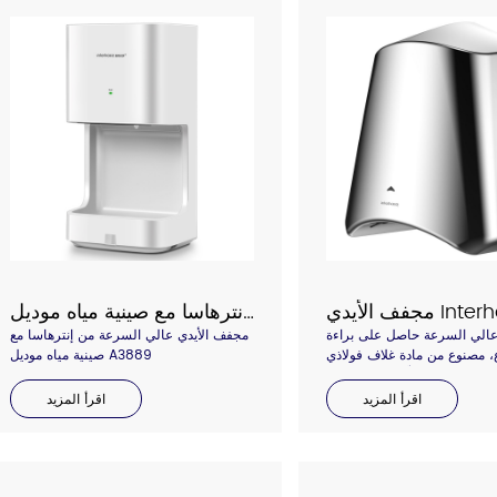
الكتالوج
سكة الأمان
مجفف الأيدي عالي السرعة من إنترهاسا مع صينية مياه موديل A3889
الي السرعة حاصل على براءة
مجفف الأيدي عالي السرعة من إنترهاسا مع
، مصنوع من مادة غلاف فولاذي SS،
صينية مياه موديل A3889
مخرج هواء مركّز مع فلتر هواء HEPA، لوحة
خلفية مضادة للسرقة
اقرأ المزيد
اقرأ المزيد