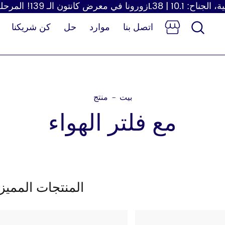
اتصل بنا
موارد
حل
كن شريكنا
بيت
منتج
-
مع فلتر الهواء
ر
مجفف شعر
موزع ورق
طفل
المنتجات المميز