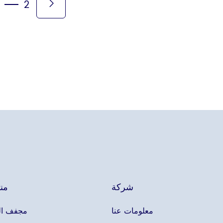
2
شركة
من
معلومات عنا
مجفف ال