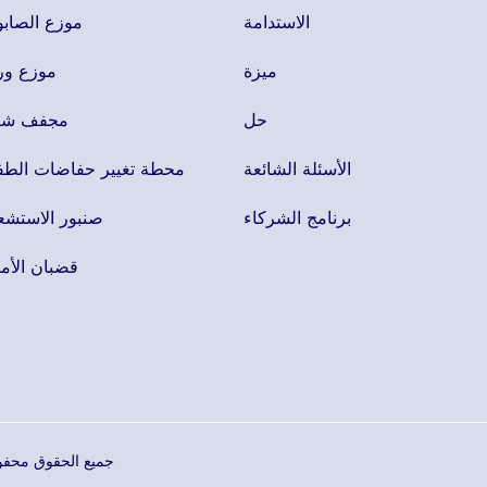
الاستدامة
موزع الصاب
ميزة
موزع ور
حل
مجفف شع
الأسئلة الشائعة
محطة تغيير حفاضات الطف
برنامج الشركاء
صنبور الاستشع
قضبان الأم
جميع الحقوق محفوظة © 2026 لشركة تشجيانغ إنترهاسا للتكنو