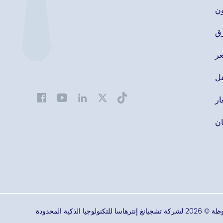
ون
ق
ر
ل
ار
ان
لوجيا الذكية المحدودة