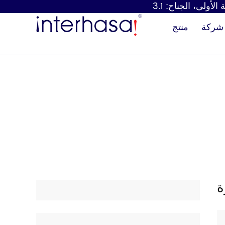
شركة
منتج
موزع الصابون
مجفف اليد
ة