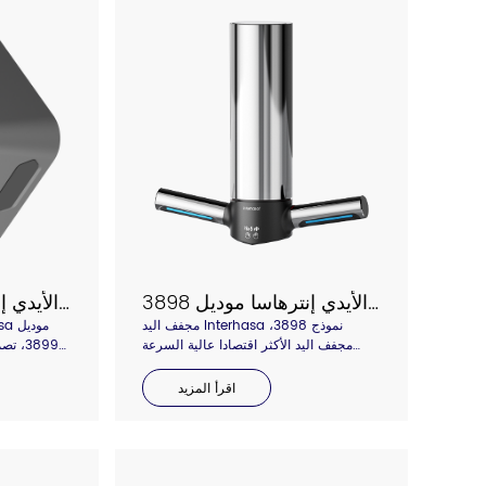
مجفف الأيدي إنترهاسا موديل 3898
مجفف الأيدي إنترهاسا موديل 3899
مجفف اليد Interhasa نموذج 3898،
مجفف اليد الأكثر اقتصادا عالية السرعة
3899،
الحائط الفولاذ المقاوم للصدأ، منفذ الهواء
اليد تجر
أكثر اتساعا تحرير وضعية اليد الخاصة بك،
الجانبي لا 
اقرأ المزيد
سرعة الهواء تصل إلى 100 متر في الثانية،
وجهك أو جس
تجفيف يدك في ثوان، مرحبا بكم في الاتصال
بنا للحصول على التفاصيل.