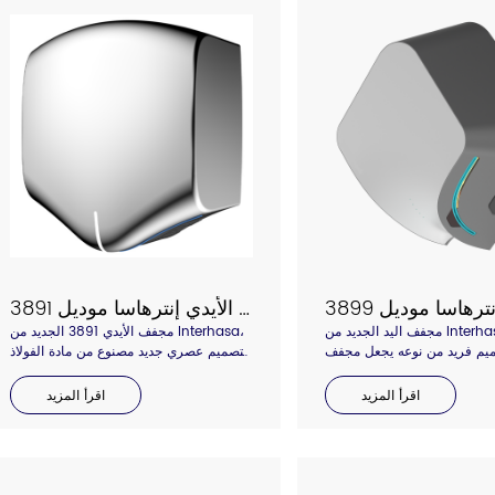
مجفف الأيدي إنترهاسا موديل 3891
مجفف اليد الجديد من Interhasa موديل
مجفف الأيدي 3891 الجديد من Interhasa،
 تصميم فريد من نوعه يجعل مجفف
بتصميم عصري جديد مصنوع من مادة الفولاذ
بة تجفيف مختلفة، مخرج الهواء
المقاوم للصدأ، ومخرج هواء منحني ومدخل
يجعلك تخاف من رذاذ الماء على
هواء، مما يجعل تدفق الهواء أكثر سلاسة
اقرأ المزيد
اقرأ المزيد
مك. خط منحني لمخرج الهواء
وأقل ضوضاء، ويتم تثبيته على اللوحة الخلفية
يغطي منطقة اليد بالكامل.
تلقائيًا، مما يجعل التثبيت أسهل، مادة الفولاذ
المقاوم للصدأ 304 الكلاسيكية متوفرة بتأثير
الفرشاة اللامع أو غير اللامع. نرحب
بالاستفسار للحصول على التفاصيل.