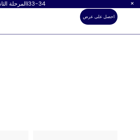
×
زورونا في معرض كانتون الـ 139! المرحلة الأولى، الجناح: 3.1L38 | المرحلة الثانية، الجناح: 10.1i33-34
احصل على عرض
أسعار
صنبور الاستشعار
محطة تغيي
حفاضات ال