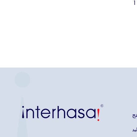
1
تج
يد