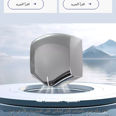
متردد/تيار مستمر
اقرأ المزيد
اقرأ المزيد
التنمية المستدامة
نحن ملتزمون بإحداث تأثير إيجابي على البشرية والأرض من