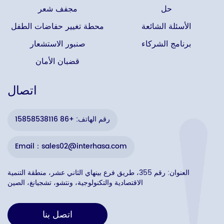
حل
مجفف شعر
الأسئلة الشائعة
محطة تغيير حفاضات الطفل
برنامج الشركاء
صنبور الاستشعار
قضبان الأمان
اتصال
رقم الهاتف: +86 15858538116
Email：sales02@interhasa.com
العنوان: رقم 355، طريق فرع بينهاي الثاني عشر، منطقة التنمية
الاقتصادية والتكنولوجية، ونتشو، تشجيانغ، الصين
اتصل بنا