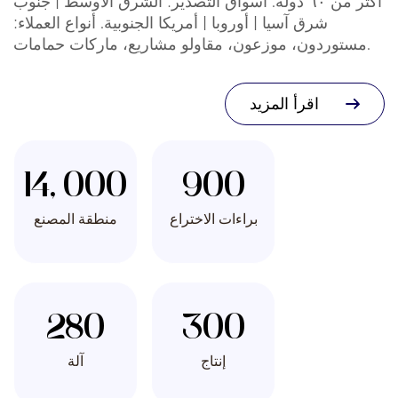
أكثر من ٦٠ دولة. أسواق التصدير: الشرق الأوسط | جنوب
شرق آسيا | أوروبا | أمريكا الجنوبية. أنواع العملاء:
مستوردون، موزعون، مقاولو مشاريع، ماركات حمامات.
اقرأ المزيد
14, 000
900
براءات الاختراع
منطقة المصنع
280
300
إنتاج
آلة