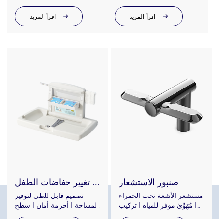
للفنادق والصالات الرياضية
متين أو فولاذ مقاوم للصدأ
اقرأ المزيد
اقرأ المزيد
صنبور الاستشعار
محطة تغيير حفاضات الطفل
مستشعر الأشعة تحت الحمراء
تصميم قابل للطي لتوفير
| مُهَوِّئ موفر للمياه | تركيب
المساحة | أحزمة أمان | سطح
سهل | تتوفر موديلات تيار
سهل التنظيف