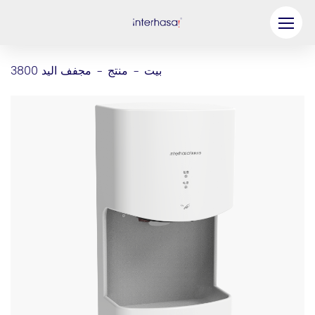
منتج
بيت
منتج
مجفف اليد 3800
-
-
شركة
كن شريكنا
حل
موارد
اتصل بنا