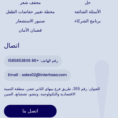
حل
مجفف شعر
الأسئلة الشائعة
محطة تغيير حفاضات الطفل
برنامج الشركاء
صنبور الاستشعار
قضبان الأمان
اتصال
رقم الهاتف: +86 15858538116
Email：sales02@interhasa.com
العنوان: رقم 355، طريق فرع بينهاي الثاني عشر، منطقة التنمية
الاقتصادية والتكنولوجية، ونتشو، تشجيانغ، الصين
اتصل بنا