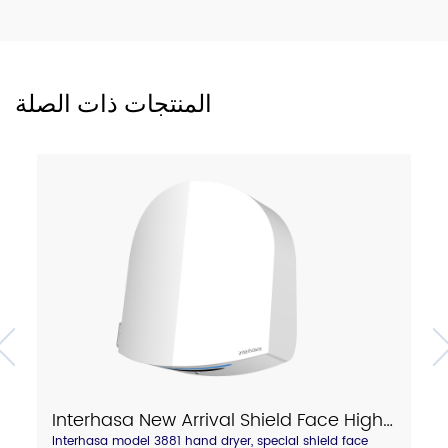
المنتجات ذات الصلة
Interhasa New Arrival Shield Face High Speed Hand Dryer With Touch Hot/Cold Air Switch Model A3881
Interhasa model 3881 hand dryer, special shield face