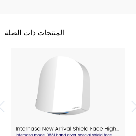
المنتجات ذات الصلة
Interhasa New Arrival Shield Face High Speed Hand Dryer With Touch Hot/Cold Air Switch Model A3881
Interhasa model 3881 hand dryer, special shield face