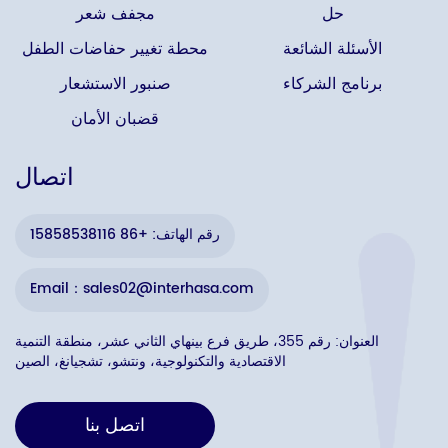
حل
مجفف شعر
الأسئلة الشائعة
محطة تغيير حفاضات الطفل
برنامج الشركاء
صنبور الاستشعار
قضبان الأمان
اتصال
رقم الهاتف: +86 15858538116
Email：sales02@interhasa.com
العنوان: رقم 355، طريق فرع بينهاي الثاني عشر، منطقة التنمية
الاقتصادية والتكنولوجية، ونتشو، تشجيانغ، الصين
اتصل بنا