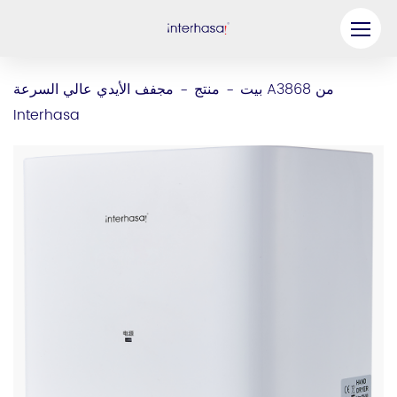
منتج
بيت
منتج
مجفف الأيدي عالي السرعة A3868 من
-
-
Interhasa
شركة
كن شريكنا
حل
موارد
اتصل بنا