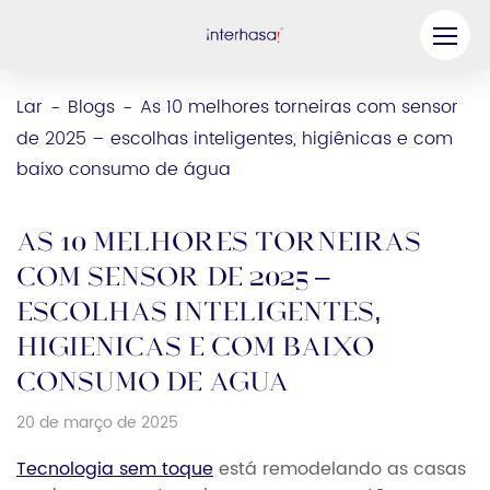
Produto
Lar
Blogs
As 10 melhores torneiras com sensor
-
-
de 2025 – escolhas inteligentes, higiênicas e com
Empresa
baixo consumo de água
Seja nosso parceiro
Solução
As 10 melhores torneiras
com sensor de 2025 –
Recursos
escolhas inteligentes,
Contate-nos
higiênicas e com baixo
consumo de água
20 de março de 2025
Tecnologia sem toque
está remodelando as casas