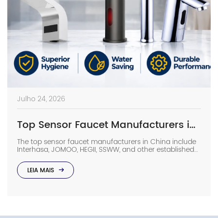
Julho 24, 2026
Top Sensor Faucet Manufacturers in China (2026 Update)
The top sensor faucet manufacturers in China include
Interhasa, JOMOO, HEGII, SSWW, and other established
sanitary ware suppliers with strong manufacturing
capabilities, OEM/ODM support, and commercial
LEIA MAIS
project experience. They provide sensor faucets for
hotels, hospitals, airports, offices, and other high-traffic
facilities. Choosing the right manufacturer requires
more than comparing prices. Buyers should evaluate
production capacity, […]