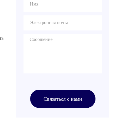
comparing prices.
Buyers should evaluate
production capacity,
[…]
ть
Связаться с нами