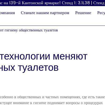
с на 139-й Кантонской ярмарке! Стенд 1: 3.1L38 | Стенд
омпания
Станьте нашим партнером
Решение
Рес
ют гигиену общественных туалетов
 технологии меняют
ных туалетов
Диспенсер для
Фен
бумаги
пе
особенно в общественных и частных помещениях, где есть такие
Растущее внимание к гигиене поднимает вопросы о процедурах