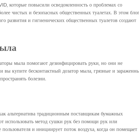
ID, которые повысили осведомленность о проблемах со
 более чистых и безопасных общественных туалетах. В этом бло
вого развития и гигиенических общественных туалетов создают
Рельс безопасности
Каталог
мыла
заторы мыла помогают дезинфицировать руки, но они не
ли вы купите бесконтактный дозатор мыла, грязные и зараженн
спространять болезни.
 как альтернатива традиционным поставщикам бумажных
т использовать метод сушки рук без помощи рук или
 пользователя и инициирует поток воздуха, когда он помещает