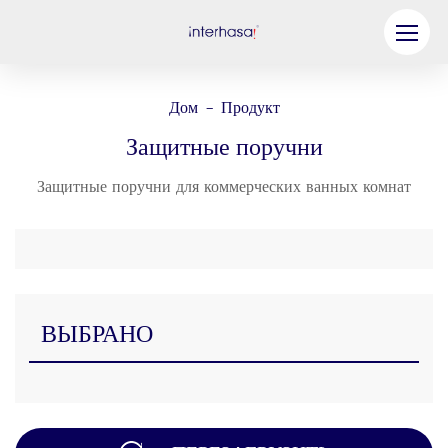
Продукт
Дом
Продукт
-
Компания
Защитные поручни
Станьте нашим партнером
Защитные поручни для коммерческих ванных комнат
Решение
Ресурсы
Связаться с нами
ВЫБРАНО